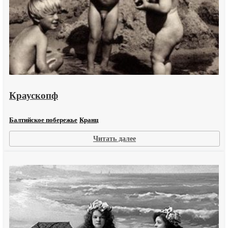
Краускопф
Балтийское побережье
Кранц
:
Читать далее
Краускопф