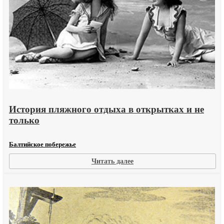
История пляжного отдыха в открытках и не
только
Балтийское побережье
:
Читать далее
История
пляжного
отдыха
в
открытках
и
не