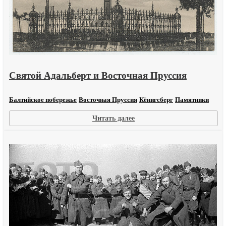
Святой Адальберт и Восточная Пруссия
Балтийское побережье
Восточная Пруссия
Кёнигсберг
Памятники
:
Читать далее
Святой
Адальберт
и
Восточная
Пруссия