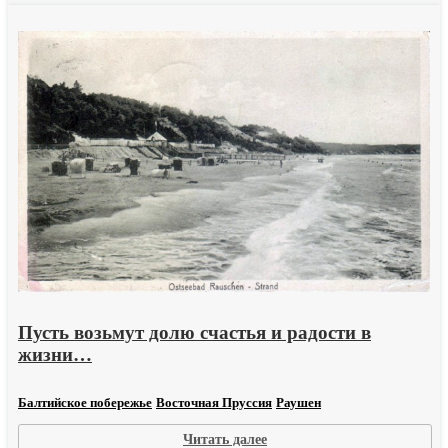
или
кусатели
ворон
Пусть возьмут долю счастья и радости в
жизни…
Балтийское побережье
Восточная Пруссия
Раушен
:
Читать далее