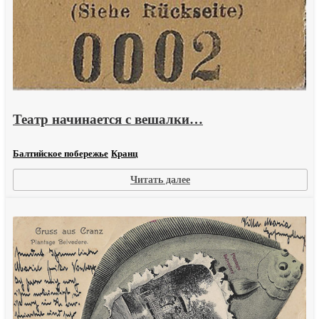
Театр начинается с вешалки…
Балтийское побережье
Кранц
:
Читать далее
Театр
начинается
с
вешалки…