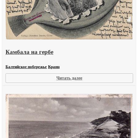
Камбала на гербе
Балтийское побережье
Кранц
:
Читать далее
Камбала
на
гербе