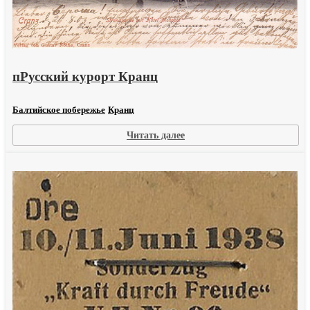
пРусский курорт Кранц
Балтийское побережье
Кранц
:
Читать далее
пРусский
курорт
Кранц