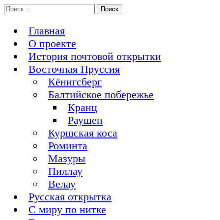
Перейти
Поиск:
История Восточной Пруссии в почтовых открытках и не
к
Открытка из Восточной Пруссии
только
содержимому
Главная
О проекте
История почтовой открытки
Восточная Пруссия
Кёнигсберг
Балтийское побережье
Кранц
Раушен
Куршская коса
Роминта
Мазуры
Пиллау
Велау
Русская открытка
С миру по нитке