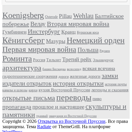
Пусть
возьмут
долю
Koenigsberg
Wehlau
Балтийское
Pillau
Osterode
счастья
и
Вторая мировая война
Велау
побережье
радости
Инстербург
Кранц
Гумбиннен
в
Куршская коса
жизни…
Кёнигсберг
Немецкий орден
Мазуры
Первая мировая война
Польша
Раушен
Роминта
Третий рейх
Россия
Тильзит
Эльхнидерунг
архитектура
всякая всячина
башни Бисмарка
велосипед
замки
гидротехнические сооружения
железные дороги
дороги
история открытки
издатели открыток
история почты
кухня Восточной Пруссии
легенды и сказания
каналы и шлюзы
кирхи
переводы
открытые письма
пиво
скульптуры и
пропаганда
прошлое и настоящее
памятники
трамвай
эвакуация из Восточной Пруссии
Copyright © 2026
Открытка из Восточной Пруссии
. Все права
защищены. Тема
Radiate
от ThemeGrill. На платформе
WordPress
.