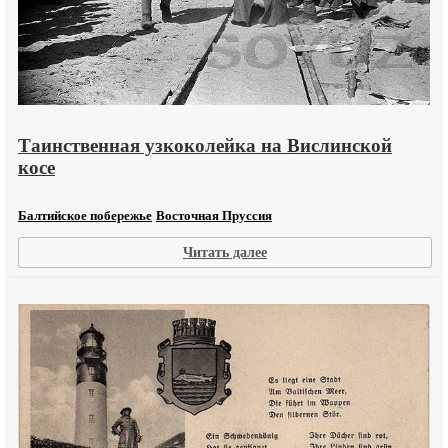
Таинственная узкоколейка на Вислинской
косе
Балтийское побережье
Восточная Пруссия
:
Читать далее
Таинственная
узкоколейка
на
Вислинской
косе