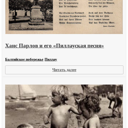
Ханс Парлов и его «Пиллауская песня»
Балтийское побережье
Пиллау
:
Читать далее
Ханс
Парлов
и
его
«Пиллауская
песня»