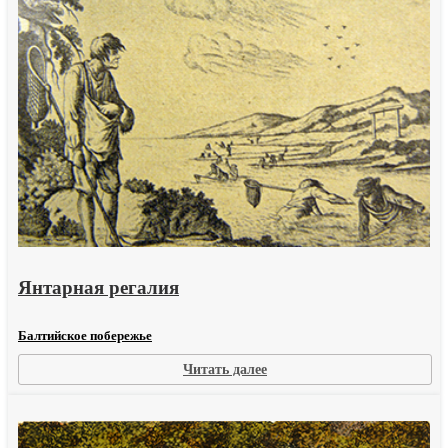
только
Янтарная регалия
Балтийское побережье
:
Читать далее
Янтарная
регалия