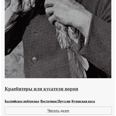
Краебитеры или кусатели ворон
Балтийское побережье
Восточная Пруссия
Куршская коса
:
Читать далее
Краебитеры