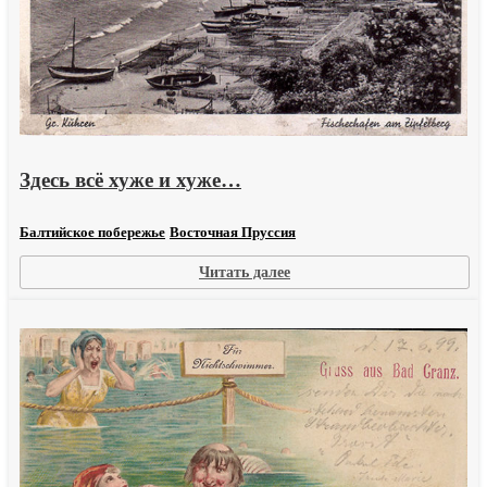
Здесь всё хуже и хуже…
Балтийское побережье
Восточная Пруссия
:
Читать далее
Здесь
всё
хуже
и
хуже…