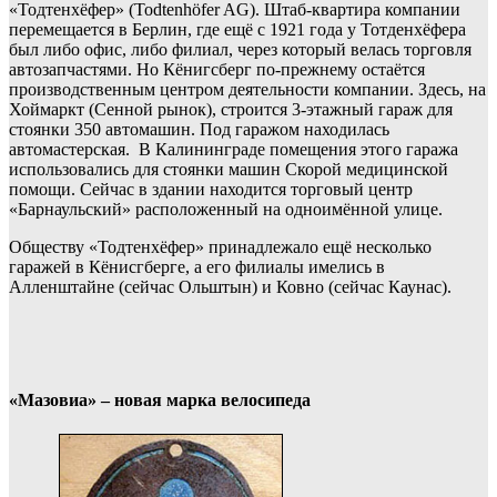
«Тодтенхёфер» (Todtenhöfer AG). Штаб-квартира компании
перемещается в Берлин, где ещё с 1921 года у Тотденхёфера
был либо офис, либо филиал, через который велась торговля
автозапчастями. Но Кёнигсберг по-прежнему остаётся
производственным центром деятельности компании. Здесь, на
Хоймаркт (Сенной рынок), строится 3-этажный гараж для
стоянки 350 автомашин. Под гаражом находилась
автомастерская. В Калининграде помещения этого гаража
использовались для стоянки машин Скорой медицинской
помощи. Сейчас в здании находится торговый центр
«Барнаульский» расположенный на одноимённой улице.
Обществу «Тодтенхёфер» принадлежало ещё несколько
гаражей в Кёнисгберге, а его филиалы имелись в
Алленштайне (сейчас Ольштын) и Ковно (сейчас Каунас).
«Мазовиа» – новая марка велосипеда