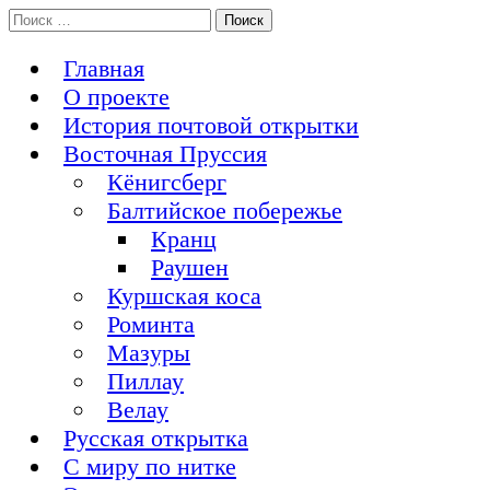
Перейти
Поиск:
История Восточной Пруссии в почтовых открытках и не
к
Открытка из Восточной Пруссии
только
содержимому
Главная
О проекте
История почтовой открытки
Восточная Пруссия
Кёнигсберг
Балтийское побережье
Кранц
Раушен
Куршская коса
Роминта
Мазуры
Пиллау
Велау
Русская открытка
С миру по нитке