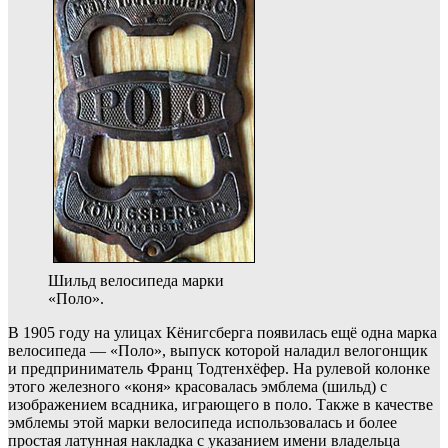
Шильд велосипеда марки
«Поло».
В 1905 году на улицах Кёнигсберга появилась ещё одна марка
велосипеда — «Поло», выпуск которой наладил велогонщик
и предприниматель Франц Тодтенхёфер. На рулевой колонке
этого железного «коня» красовалась эмблема (шильд) с
изображением всадника, играющего в поло. Также в качестве
эмблемы этой марки велосипеда использовалась и более
простая латунная накладка с указанием имени владельца