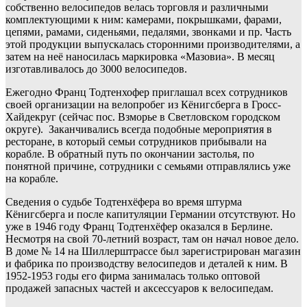
собственно велосипедов велась торговля и различными
комплектующими к ним: камерами, покрышками, фарами,
цепями, рамами, сиденьями, педалями, звонками и пр. Часть
этой продукции выпускалась сторонними производителями, а
затем на неё наносилась маркировка «Мазовиа». В месяц
изготавливалось до 3000 велосипедов.
Ежегодно Франц Тодтенхофер приглашал всех сотрудников
своей организации на велопробег из Кёнигсберга в Гросс-
Хайдекруг (сейчас пос. Взморье в Светловском городском
округе). Заканчивались всегда подобные мероприятия в
ресторане, в который семьи сотрудников прибывали на
корабле. В обратный путь по окончании застолья, по
понятной причине, сотрудники с семьями отправлялись уже
на корабле.
Сведения о судьбе Тодтенхёфера во время штурма
Кёнигсберга и после капитуляции Германии отсутствуют. Но
уже в 1946 году Франц Тодтенхёфер оказался в Берлине.
Несмотря на свой 70-летний возраст, там он начал новое дело.
В доме № 14 на Шиллерштрассе был зарегистрирован магазин
и фабрика по производству велосипедов и деталей к ним. В
1952-1953 годы его фирма занималась только оптовой
продажей запасных частей и аксессуаров к велосипедам.