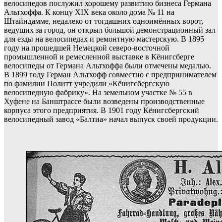
велосипедов послужил хорошему развитию бизнеса Германа
Альтхоффа. К концу XIX века около дома № 11 на
Штайндамме, недалеко от тогдашних одноимённых ворот,
ведущих за город, он открыл большой демонстрационный зал
для езды на велосипедах и ремонтную мастерскую. В 1895
году на прошедшей Немецкой северо-восточной
промышленной и ремесленной выставке в Кёнигсберге
велосипеды от Германа Альтхоффа были отмечены медалью.
В 1899 году Герман Альтхофф совместно с предпринимателем
по фамилии Политт учредили «Кёнигсбергскую
велосипедную фабрику». На земельном участке № 55 в
Хуфене на Банштрассе были возведены производственные
корпуса этого предприятия. В 1901 году Кёнигсбергский
велосипедный завод «Балтиа» начал выпуск своей продукции.