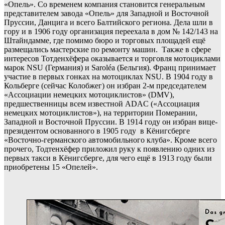
«Опель». Со временем компания становится генеральным
представителем завода «Опель» для Западной и Восточной
Пруссии, Данцига и всего Балтийского региона. Дела шли в
гору и в 1906 году организация переехала в дом № 142/143 на
Штайндамме, где помимо бюро и торговых площадей ещё
размещались мастерские по ремонту машин. Также в сфере
интересов Тотденхёфера оказывается и торговля мотоциклами
марок NSU (Германия) и Saroléa (Бельгия). Франц принимает
участие в первых гонках на мотоциклах NSU. В 1904 году в
Кольберге (сейчас Колобжег) он избран 2-м председателем
«Ассоциации немецких мотоциклистов» (DMV),
предшественницы всем известной ADAC («Ассоциация
немецких мотоциклистов»), на территории Померании,
Западной и Восточной Пруссии. В 1914 году он избран вице-
президентом основанного в 1905 году в Кёнигсберге
«Восточно-германского автомобильного клуба». Кроме всего
прочего, Тодтенхёфер приложил руку к появлению одних из
первых такси в Кёнигсберге, для чего ещё в 1913 году были
приобретены 15 «Опелей».