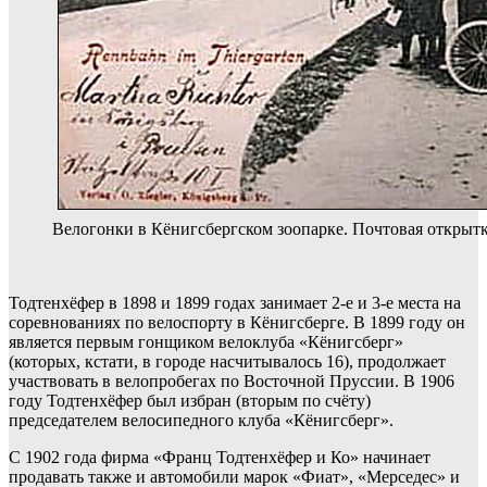
Велогонки в Кёнигсбергском зоопарке. Почтовая открытк
Тодтенхёфер в 1898 и 1899 годах занимает 2-е и 3-е места на
соревнованиях по велоспорту в Кёнигсберге. В 1899 году он
является первым гонщиком велоклуба «Кёнигсберг»
(которых, кстати, в городе насчитывалось 16), продолжает
участвовать в велопробегах по Восточной Пруссии. В 1906
году Тодтенхёфер был избран (вторым по счёту)
председателем велосипедного клуба «Кёнигсберг».
С 1902 года фирма «Франц Тодтенхёфер и Ко» начинает
продавать также и автомобили марок «Фиат», «Мерседес» и