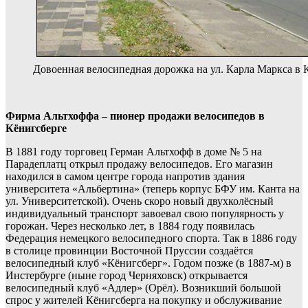
Довоенная велосипедная дорожка на ул. Карла Маркса в 
Фирма Альтхоффа – пионер продажи велосипедов в
Кёнигсберге
В 1881 году торговец Герман Альтхофф в доме № 5 на
Парадеплатц открыл продажу велосипедов. Его магазин
находился в самом центре города напротив здания
университета «Альбертина» (теперь корпус БФУ им. Канта на
ул. Университетской). Очень скоро новый двухколёсный
индивидуальный транспорт завоевал свою популярность у
горожан. Через несколько лет, в 1884 году появилась
Федерация немецкого велосипедного спорта. Так в 1886 году
в столице провинции Восточной Пруссии создаётся
велосипедный клуб «Кёнигсберг». Годом позже (в 1887-м) в
Инстербурге (ныне город Черняховск) открывается
велосипедный клуб «Адлер» (Орёл). Возникший большой
спрос у жителей Кёнигсберга на покупку и обслуживание