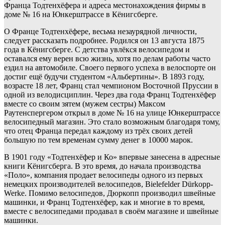
Франца Тодтенхёфера и адреса местонахождения фирмы в
доме № 16 на Юнкерштрассе в Кёнигсберге.
О Франце Тодтенхёфере, весьма незаурядной личности,
следует рассказать подробнее. Родился он 13 августа 1875
года в Кёнигсберге. С детства увлёкся велосипедом и
оставался ему верен всю жизнь, хотя по делам работы часто
ездил на автомобиле. Своего первого успеха в велоспорте он
достиг ещё будучи студентом «Альбертины». В 1893 году,
возрасте 18 лет, Франц стал чемпионом Восточной Пруссии в
одной из велодисциплин. Через два года Франц Тодтенхёфер
вместе со своим зятем (мужем сестры) Максом
Раутенспергером открыл в доме № 16 на улице Юнкерштрассе
велосипедный магазин. Это стало возможным благодаря тому,
что отец Франца передал каждому из трёх своих детей
большую по тем временам сумму денег в 10000 марок.
В 1901 году «Тодтенхёфер и Ко» впервые занесена в адресные
книги Кёнигсберга. В это время, до начала производства
«Поло», компания продает велосипеды одного из первых
немецких производителей велосипедов, Bielefelder Dürkopp-
Werke. Помимо велосипедов, Дюркопп производил швейные
машинки, и Франц Тодтенхёфер, как и многие в то время,
вместе с велосипедами продавал в своём магазине и швейные
машинки.