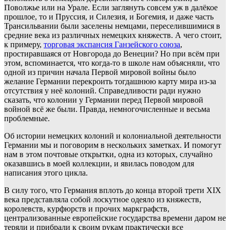
Поволжье или на Урале. Если заглянуть совсем уж в далёкое
прошлое, то и Пруссия, и Силезия, и Богемия, и даже часть
Трансильвании были заселены немцами, переселившимися в
средние века из различных немецких княжеств. А чего стоит,
к примеру,
торговая экспансия Ганзейского союза
,
простиравшаяся от Новгорода до Венеции? Но при всём при
этом, вспоминается, что когда-то в школе нам объясняли, что
одной из причин начала Первой мировой войны было
желание Германии перекроить тогдашнюю карту мира из-за
отсутствия у неё колоний. Справедливости ради нужно
сказать, что колонии у Германии перед Первой мировой
войной всё же были. Правда, немногочисленные и весьма
проблемные.
Об истории немецких колоний и колониальной деятельности
Германии мы и поговорим в нескольких заметках. И помогут
нам в этом почтовые открытки, одна из которых, случайно
оказавшись в моей коллекции, и явилась поводом для
написания этого цикла.
В силу того, что Германия вплоть до конца второй трети XIX
века представляла собой лоскутное одеяло из княжеств,
королевств, курфюрств и прочих маркграфств,
централизованные европейские государства времени даром не
теряли и прибрали к своим рукам практически все