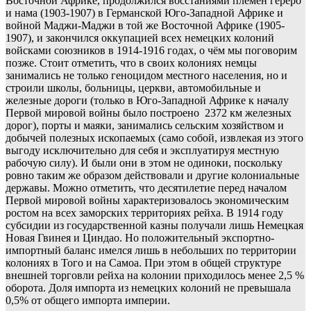
Восточной Африке, продолжился восстаниями племён гереро
и нама (1903-1907) в Германской Юго-Западной Африке и
войной Маджи-Маджи в той же Восточной Африке (1905-
1907), и закончился оккупацией всех немецких колоний
войсками союзников в 1914-1916 годах, о чём мы поговорим
позже. Стоит отметить, что в своих колониях немцы
занимались не только геноцидом местного населения, но и
строили школы, больницы, церкви, автомобильные и
железные дороги (только в Юго-Западной Африке к началу
Первой мировой войны было построено 2372 км железных
дорог), порты и маяки, занимались сельским хозяйством и
добычей полезных ископаемых (само собой, извлекая из этого
выгоду исключительно для себя и эксплуатируя местную
рабочую силу). И были они в этом не одиноки, поскольку
ровно таким же образом действовали и другие колониальные
державы. Можно отметить, что десятилетие перед началом
Первой мировой войны характеризовалось экономическим
ростом на всех заморских территориях рейха. В 1914 году
субсидии из государственной казны получали лишь Немецкая
Новая Гвинея и Циндао. Но положительный экспортно-
импортный баланс имелся лишь в небольших по территории
колониях в Того и на Самоа. При этом в общей структуре
внешней торговли рейха на колонии приходилось менее 2,5 %
оборота. Доля импорта из немецких колоний не превышала
0,5% от общего импорта империи.