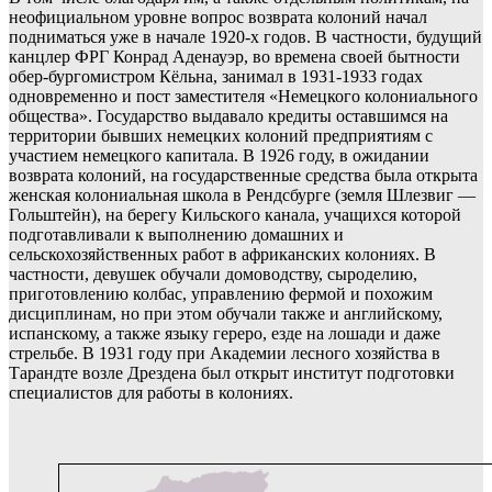
неофициальном уровне вопрос возврата колоний начал
подниматься уже в начале 1920-х годов. В частности, будущий
канцлер ФРГ Конрад Аденауэр, во времена своей бытности
обер-бургомистром Кёльна, занимал в 1931-1933 годах
одновременно и пост заместителя «Немецкого колониального
общества». Государство выдавало кредиты оставшимся на
территории бывших немецких колоний предприятиям с
участием немецкого капитала. В 1926 году, в ожидании
возврата колоний, на государственные средства была открыта
женская колониальная школа в Рендсбурге (земля Шлезвиг —
Гольштейн), на берегу Кильского канала, учащихся которой
подготавливали к выполнению домашних и
сельскохозяйственных работ в африканских колониях. В
частности, девушек обучали домоводству, сыроделию,
приготовлению колбас, управлению фермой и похожим
дисциплинам, но при этом обучали также и английскому,
испанскому, а также языку гереро, езде на лошади и даже
стрельбе. В 1931 году при Академии лесного хозяйства в
Тарандте возле Дрездена был открыт институт подготовки
специалистов для работы в колониях.