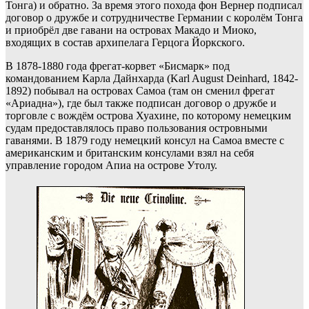
Тонга) и обратно. За время этого похода фон Вернер подписал
договор о дружбе и сотрудничестве Германии с королём Тонга
и приобрёл две гавани на островах Макадо и Миоко,
входящих в состав архипелага Герцога Йоркского.
В 1878-1880 года фрегат-корвет «Бисмарк» под
командованием Карла Дайнхарда (Karl August Deinhard, 1842-
1892) побывал на островах Самоа (там он сменил фрегат
«Ариадна»), где был также подписан договор о дружбе и
торговле с вождём острова Хуахине, по которому немецким
судам предоставлялось право пользования островными
гаванями. В 1879 году немецкий консул на Самоа вместе с
американским и британским консулами взял на себя
управление городом Апиа на острове Утолу.