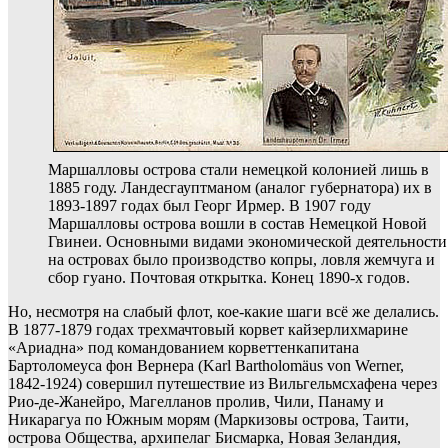
Маршалловы острова стали немецкой колонией лишь в
1885 году. Ландесгауптманом (аналог губернатора) их в
1893-1897 годах был Георг Ирмер. В 1907 году
Маршалловы острова вошли в состав Немецкой Новой
Гвинеи. Основными видами экономической деятельности
на островах было производство копры, ловля жемчуга и
сбор гуано. Почтовая открытка. Конец 1890-х годов.
Но, несмотря на слабый флот, кое-какие шаги всё же делались.
В 1877-1879 годах трехмачтовый корвет кайзерлихмарине
«Ариадна» под командованием корветтенкапитана
Бартоломеуса фон Вернера (Karl Bartholomäus von Werner,
1842-1924) совершил путешествие из Вильгельмсхафена через
Рио-де-Жанейро, Магелланов пролив, Чили, Панаму и
Никарагуа по Южным морям (Маркизовы острова, Таити,
острова Общества, архипелаг Бисмарка, Новая Зеландия,