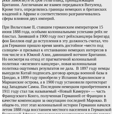
реки Замбези) и остров Гельголанд, принадлежащий
Британии. Англичанам же взамен передавался Витуленд.
Кроме того, определялись границы немецких и британских
владений в Африке и соответственно разграничивались
сферы влияния двух империй.
При Вильгельме II, ставшим германским императором 15
июня 1888 года, особыми колониальными успехами рейх не
блистал. Занявший в 1900 году пост рейхсканцлера Бернгард
фон Бюллюв ещё до вступления в эту должность считал, что
для Германии пришло время занять достойное «место под
солнцем» и призывал к отстаиванию немецких интересов в
том числе и в Южной Азии, давнишней вотчине Британии.
Но несмотря на отход от прагматичной колониальной
политики «железного канцлера», новая колониальная
политика ощутимых результатов не дала. В 1897 году немцы
вынудили Китай подписать договор аренды военной базы в
Циндао, в 1899 году приобрели у Испании Каролинские и
Марианские острова, а в 1900 году установили протекторат
над Западным Самоа. Последним немецким приобретением в
1911 году стал так называемый «Новый Камерун» — часть
Французского Конго, полученная Германией от Франции в
качестве компенсации за оккупацию последней Марокко. В
общем-то, этот этап колониальной истории Германии начался
летом 1888 года восстанием местного населения в Германской