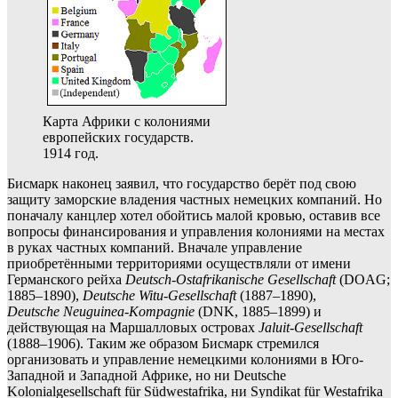
Карта Африки с колониями
европейских государств.
1914 год.
Бисмарк наконец заявил, что государство берёт под свою
защиту заморские владения частных немецких компаний. Но
поначалу канцлер хотел обойтись малой кровью, оставив все
вопросы финансирования и управления колониями на местах
в руках частных компаний. Вначале управление
приобретёнными территориями осуществляли от имени
Германского рейха
Deutsch-Ostafrikanische Gesellschaft
(DOAG;
1885–1890),
Deutsche Witu-Gesellschaft
(1887–1890),
Deutsche
Neuguinea-Kompagnie
(DNK, 1885–1899) и
действующая на Маршалловых островах
Jaluit-Gesellschaft
(1888–1906). Таким же образом Бисмарк стремился
организовать и управление немецкими колониями в Юго-
Западной и Западной Африке, но ни Deutsche
Kolonialgesellschaft für Südwestafrika, ни Syndikat für Westafrika