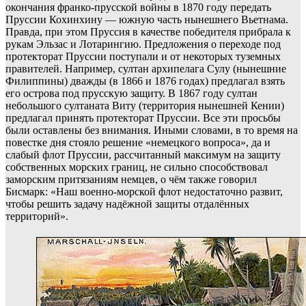
окончания франко-прусской войны в 1870 году передать
Пруссии Кохинхину — южную часть нынешнего Вьетнама.
Правда, при этом Пруссия в качестве победителя прибрала к
рукам Эльзас и Лотарингию. Предложения о переходе под
протекторат Пруссии поступали и от некоторых туземных
правителей. Например, султан архипелага Сулу (нынешние
Филиппины) дважды (в 1866 и 1876 годах) предлагал взять
его острова под прусскую защиту. В 1867 году султан
небольшого султаната Виту (территория нынешней Кении)
предлагал принять протекторат Пруссии. Все эти просьбы
были оставлены без внимания. Иными словами, в то время на
повестке дня стояло решение «немецкого вопроса», да и
слабый флот Пруссии, рассчитанный максимум на защиту
собственных морских границ, не сильно способствовал
заморским притязаниям немцев, о чём также говорил
Бисмарк: «Наш военно-морской флот недостаточно развит,
чтобы решить задачу надёжной защиты отдалённых
территорий».