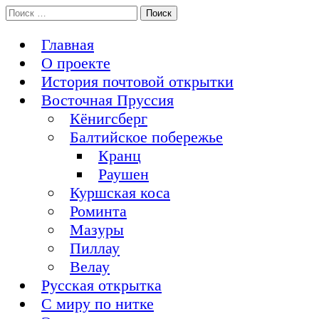
Перейти
Поиск:
История Восточной Пруссии в почтовых открытках и не
к
Открытка из Восточной Пруссии
только
содержимому
Главная
О проекте
История почтовой открытки
Восточная Пруссия
Кёнигсберг
Балтийское побережье
Кранц
Раушен
Куршская коса
Роминта
Мазуры
Пиллау
Велау
Русская открытка
С миру по нитке