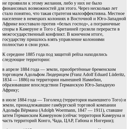
не проявили к этому желания, либо у них не было
финансовых возможностей для этого. Через несколько лет
стало понятно, что такая стратегия малоэффективна. Местное
население в немецких колониях в Восточной и Юго-Западной
Африке восставало против «белых господ», а пограничные
споры в Камеруне и Того с Британией грозили перерасти в
межгосударственный конфликт. В конечном итоге,
государству пришлось взять управление колониями
полностью в свои руки.
К середине 1885 года под защитой рейха находились
следующие территории:
в апреле 1884 года — земли, приобретённые бременским
торговцем Адольфом Людерицем (Franz Adolf Eduard Lüderitz,
1834 — 1886) на территории нынешней Намибии,
образовавшие впоследствии Германскую Юго-Западную
Африку;
в июле 1884 года — Тоголенд (территория нынешнего Того) и
земли, принадлежавшие гамбургской торговой компании
Адольфа Вёрмана (Adolph Woermann, 1847 — 1911), ставшие
затем Германским Камеруном (сейчас территория Камеруна и
часть территорий Конго, Чада, ЦАР, Габона и Нигерии);