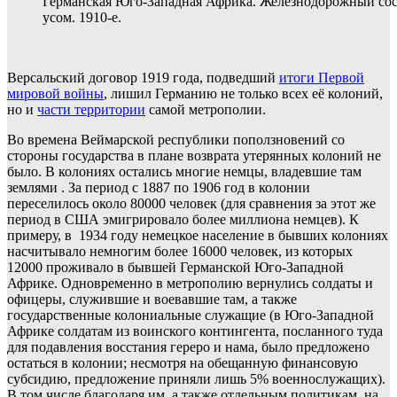
Германская Юго-Западная Африка. Железнодорожный со
усом. 1910-е.
Версальский договор 1919 года, подведший
итоги Первой
мировой войны
, лишил Германию не только всех её колоний,
но и
части территории
самой метрополии.
Во времена Веймарской республики поползновений со
стороны государства в плане возврата утерянных колоний не
было. В колониях остались многие немцы, владевшие там
землями . За период с 1887 по 1906 год в колонии
переселилось около 80000 человек (для сравнения за этот же
период в США эмигрировало более миллиона немцев). К
примеру, в 1934 году немецкое население в бывших колониях
насчитывало немногим более 16000 человек, из которых
12000 проживало в бывшей Германской Юго-Западной
Африке. Одновременно в метрополию вернулись солдаты и
офицеры, служившие и воевавшие там, а также
государственные колониальные служащие (в Юго-Западной
Африке солдатам из воинского контингента, посланного туда
для подавления восстания гереро и нама, было предложено
остаться в колонии; несмотря на обещанную финансовую
субсидию, предложение приняли лишь 5% военнослужащих).
В том числе благодаря им, а также отдельным политикам, на