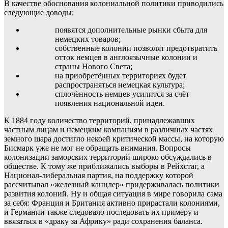
В качестве обоснования колониальной политики приводились
следующие доводы:
появятся дополнительные рынки сбыта для
немецких товаров;
собственные колонии позволят предотвратить
отток немцев в англоязычные колонии и
страны Нового Света;
на приобретённых территориях будет
распространяться немецкая культура;
сплочённость немцев усилится за счёт
появления национальной идеи.
К 1884 году количество территорий, принадлежавших
частным лицам и немецким компаниям в различных частях
земного шара достигло некоей критической массы, на которую
Бисмарк уже не мог не обращать внимания. Вопросы
колонизации заморских территорий широко обсуждались в
обществе. К тому же приближались выборы в Рейхстаг, а
Национал-либеральная партия, на поддержку которой
рассчитывал «железный канцлер» придерживалась политики
развития колоний. Ну и общая ситуация в мире говорила сама
за себя: Франция и Британия активно прирастали колониями,
и Германии также следовало последовать их примеру и
ввязаться в «драку за Африку» ради сохранения баланса.