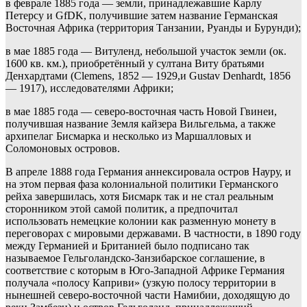
в феврале 1885 года — земли, принадлежавшие Карлу
Петерсу и GfDK, получившие затем название Германская
Восточная Африка (территория Танзании, Руанды и Бурунди);
в мае 1885 года — Витуленд, небольшой участок земли (ок.
1600 кв. км.), приобретённый у султана Виту братьями
Денхардтами (Clemens, 1852 — 1929,и Gustav Denhardt, 1856
— 1917), исследователями Африки;
в мае 1885 года — северо-восточная часть Новой Гвинеи,
получившая название Земля кайзера Вильгельма, а также
архипелаг Бисмарка и несколько из Маршалловых и
Соломоновых островов.
В апреле 1888 года Германия аннексировала остров Науру, и
на этом первая фаза колониальной политики Германского
рейха завершилась, хотя Бисмарк так и не стал реальным
сторонником этой самой политик, а предпочитал
использовать немецкие колонии как разменную монету в
переговорах с мировыми державами. В частности, в 1890 году
между Германией и Британией было подписано так
называемое Гельголандско-Занзибарское соглашение, в
соответствие с которым в Юго-Западной Африке Германия
получала «полосу Каприви» (узкую полосу территории в
нынешней северо-восточной части Намибии, доходящую до