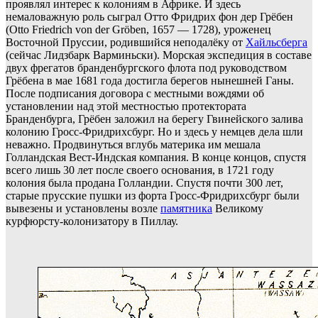
проявлял интерес к колониям в Африке. И здесь
немаловажную роль сыграл Отто Фридрих фон дер Грёбен
(Otto Friedrich von der Gröben, 1657 — 1728), уроженец
Восточной Пруссии, родившийся неподалёку от
Хайльсберга
(сейчас Лидзбарк Варминьски). Морская экспедиция в составе
двух фрегатов бранденбургского флота под руководством
Грёбена в мае 1681 года достигла берегов нынешней Ганы.
После подписания договора с местными вождями об
установлении над этой местностью протектората
Бранденбурга, Грёбен заложил на берегу Гвинейского залива
колонию Гросс-Фридрихсбург. Но и здесь у немцев дела шли
неважно. Продвинуться вглубь материка им мешала
Голландская Вест-Индская компания. В конце концов, спустя
всего лишь 30 лет после своего основания, в 1721 году
колония была продана Голландии. Спустя почти 300 лет,
старые прусские пушки из форта Гросс-Фридрихсбург были
вывезены и установлены возле
памятника
Великому
курфюрсту-колонизатору в Пиллау.