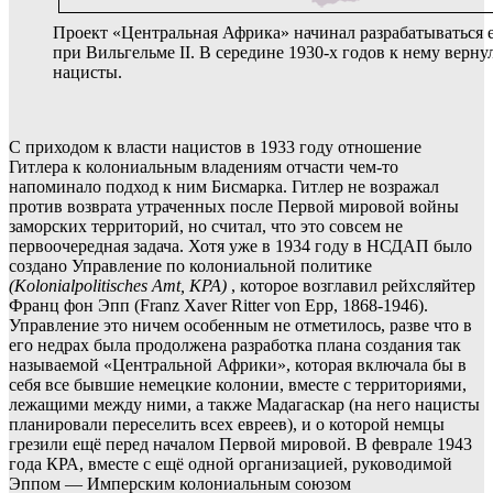
Проект «Центральная Африка» начинал разрабатываться 
при Вильгельме II. В середине 1930-х годов к нему верну
нацисты.
С приходом к власти нацистов в 1933 году отношение
Гитлера к колониальным владениям отчасти чем-то
напоминало подход к ним Бисмарка. Гитлер не возражал
против возврата утраченных после Первой мировой войны
заморских территорий, но считал, что это совсем не
первоочередная задача. Хотя уже в 1934 году в НСДАП было
создано Управление по колониальной политике
(Kolonialpolitisches Amt, KPA)
, которое возглавил рейхсляйтер
Франц фон Эпп (Franz Xaver Ritter von Epp, 1868-1946).
Управление это ничем особенным не отметилось, разве что в
его недрах была продолжена разработка плана создания так
называемой «Центральной Африки», которая включала бы в
себя все бывшие немецкие колонии, вместе с территориями,
лежащими между ними, а также Мадагаскар (на него нацисты
планировали переселить всех евреев), и о которой немцы
грезили ещё перед началом Первой мировой. В феврале 1943
года КРА, вместе с ещё одной организацией, руководимой
Эппом — Имперским колониальным союзом