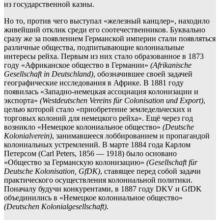
из государственной казны.
Но то, против чего выступал «железный канцлер», находило
живейший отклик среди его соотечественников. Буквально
сразу же за появлением Германской империи стали появляться
различные общества, подпитывающие колониальные
интересы рейха. Первым из них стало образованное в 1873
году «Африканское общество в Германии»
(Afrikanische
Gesellschaft in Deutschland)
, обозначившее своей задачей
географические исследования в Африке. В 1881 году
появилась «Западно-немецкая ассоциация колонизации и
экспорта»
(Westdeutschen Vereins für Colonisation und Export)
,
целью которой стало «приобретение земледельческих и
торговых колоний для немецкого рейха». Ещё через год
возникло «Немецкое колониальное общество»
(Deutsche
Kolonialverein)
, занимавшееся лоббированием и пропагандой
колониальных устремлений. В марте 1884 года Карлом
Петерсом (Carl Peters, 1856 — 1918) было основано
«Общество за Германскую колонизацию»
(Gesellschaft für
Deutsche Kolonisation, GfDK)
, ставящее перед собой задачи
практического осуществления колониальной политики.
Поначалу будучи конкурентами, в 1887 году DKV и GfDK
объединились в «Немецкое колониальное общество»
(Deutschen Kolonialgesellschaft)
.