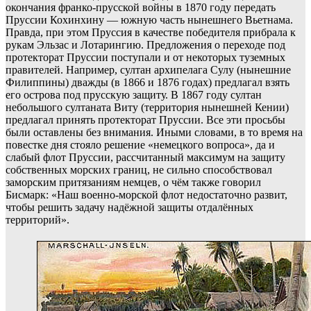
окончания франко-прусской войны в 1870 году передать
Пруссии Кохинхину — южную часть нынешнего Вьетнама.
Правда, при этом Пруссия в качестве победителя прибрала к
рукам Эльзас и Лотарингию. Предложения о переходе под
протекторат Пруссии поступали и от некоторых туземных
правителей. Например, султан архипелага Сулу (нынешние
Филиппины) дважды (в 1866 и 1876 годах) предлагал взять
его острова под прусскую защиту. В 1867 году султан
небольшого султаната Виту (территория нынешней Кении)
предлагал принять протекторат Пруссии. Все эти просьбы
были оставлены без внимания. Иными словами, в то время на
повестке дня стояло решение «немецкого вопроса», да и
слабый флот Пруссии, рассчитанный максимум на защиту
собственных морских границ, не сильно способствовал
заморским притязаниям немцев, о чём также говорил
Бисмарк: «Наш военно-морской флот недостаточно развит,
чтобы решить задачу надёжной защиты отдалённых
территорий».