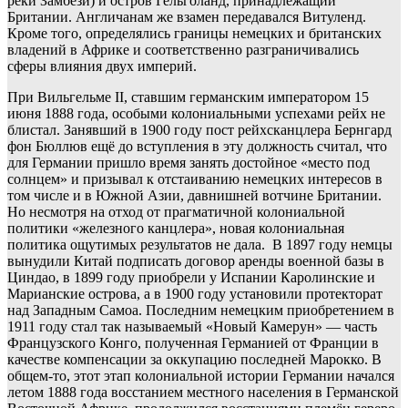
реки Замбези) и остров Гельголанд, принадлежащий
Британии. Англичанам же взамен передавался Витуленд.
Кроме того, определялись границы немецких и британских
владений в Африке и соответственно разграничивались
сферы влияния двух империй.
При Вильгельме II, ставшим германским императором 15
июня 1888 года, особыми колониальными успехами рейх не
блистал. Занявший в 1900 году пост рейхсканцлера Бернгард
фон Бюллюв ещё до вступления в эту должность считал, что
для Германии пришло время занять достойное «место под
солнцем» и призывал к отстаиванию немецких интересов в
том числе и в Южной Азии, давнишней вотчине Британии.
Но несмотря на отход от прагматичной колониальной
политики «железного канцлера», новая колониальная
политика ощутимых результатов не дала. В 1897 году немцы
вынудили Китай подписать договор аренды военной базы в
Циндао, в 1899 году приобрели у Испании Каролинские и
Марианские острова, а в 1900 году установили протекторат
над Западным Самоа. Последним немецким приобретением в
1911 году стал так называемый «Новый Камерун» — часть
Французского Конго, полученная Германией от Франции в
качестве компенсации за оккупацию последней Марокко. В
общем-то, этот этап колониальной истории Германии начался
летом 1888 года восстанием местного населения в Германской