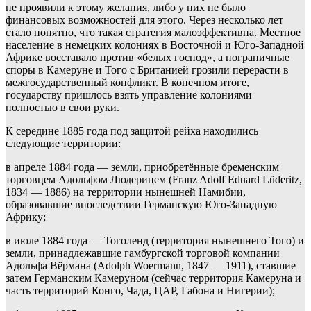
не проявили к этому желания, либо у них не было
финансовых возможностей для этого. Через несколько лет
стало понятно, что такая стратегия малоэффективна. Местное
население в немецких колониях в Восточной и Юго-Западной
Африке восставало против «белых господ», а пограничные
споры в Камеруне и Того с Британией грозили перерасти в
межгосударственный конфликт. В конечном итоге,
государству пришлось взять управление колониями
полностью в свои руки.
К середине 1885 года под защитой рейха находились
следующие территории:
в апреле 1884 года — земли, приобретённые бременским
торговцем Адольфом Людерицем (Franz Adolf Eduard Lüderitz,
1834 — 1886) на территории нынешней Намибии,
образовавшие впоследствии Германскую Юго-Западную
Африку;
в июле 1884 года — Тоголенд (территория нынешнего Того) и
земли, принадлежавшие гамбургской торговой компании
Адольфа Вёрмана (Adolph Woermann, 1847 — 1911), ставшие
затем Германским Камеруном (сейчас территория Камеруна и
часть территорий Конго, Чада, ЦАР, Габона и Нигерии);