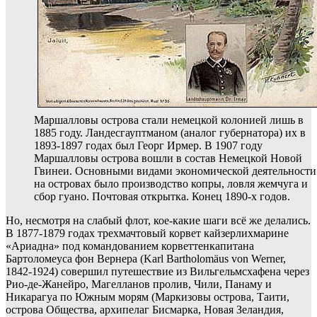
Маршалловы острова стали немецкой колонией лишь в
1885 году. Ландесгауптманом (аналог губернатора) их в
1893-1897 годах был Георг Ирмер. В 1907 году
Маршалловы острова вошли в состав Немецкой Новой
Гвинеи. Основными видами экономической деятельности
на островах было производство копры, ловля жемчуга и
сбор гуано. Почтовая открытка. Конец 1890-х годов.
Но, несмотря на слабый флот, кое-какие шаги всё же делались.
В 1877-1879 годах трехмачтовый корвет кайзерлихмарине
«Ариадна» под командованием корветтенкапитана
Бартоломеуса фон Вернера (Karl Bartholomäus von Werner,
1842-1924) совершил путешествие из Вильгельмсхафена через
Рио-де-Жанейро, Магелланов пролив, Чили, Панаму и
Никарагуа по Южным морям (Маркизовы острова, Таити,
острова Общества, архипелаг Бисмарка, Новая Зеландия,