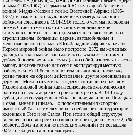
Восточной Африке, продолжился восстаниями племён гереро
и нама (1903-1907) в Германской Юго-Западной Африке и
войной Маджи-Маджи в той же Восточной Африке (1905-
1907), и закончился оккупацией всех немецких колоний
войсками союзников в 1914-1916 годах, о чём мы поговорим
позже. Стоит отметить, что в своих колониях немцы
занимались не только геноцидом местного населения, но и
строили школы, больницы, церкви, автомобильные и
железные дороги (только в Юго-Западной Африке к началу
Первой мировой войны было построено 2372 км железных
дорог), порты и маяки, занимались сельским хозяйством и
добычей полезных ископаемых (само собой, извлекая из этого
выгоду исключительно для себя и эксплуатируя местную
рабочую силу). И были они в этом не одиноки, поскольку
ровно таким же образом действовали и другие колониальные
державы. Можно отметить, что десятилетие перед началом
Первой мировой войны характеризовалось экономическим
ростом на всех заморских территориях рейха. В 1914 году
субсидии из государственной казны получали лишь Немецкая
Новая Гвинея и Циндао. Но положительный экспортно-
импортный баланс имелся лишь в небольших по территории
колониях в Того и на Самоа. При этом в общей структуре
внешней торговли рейха на колонии приходилось менее 2,5 %
оборота. Доля импорта из немецких колоний не превышала
0,5% от общего импорта империи.