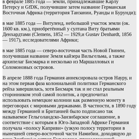
в феврале 1885 года — земли, принадлежавшие Карлу
Петерсу и GfDK, получившие затем название Германская
Восточная Африка (территория Танзании, Руанды и Бурунди);
в мае 1885 года — Витуленд, небольшой участок земли (ок.
1600 кв. км.), приобретённый у султана Виту братьями
Денхардтами (Clemens, 1852 — 1929,и Gustav Denhardt, 1856
— 1917), исследователями Африки;
в мае 1885 года — северо-восточная часть Новой Гвинеи,
получившая название Земля кайзера Вильгельма, а также
архипелаг Бисмарка и несколько из Маршалловых и
Соломоновых островов.
В апреле 1888 года Германия аннексировала остров Науру, и
на этом первая фаза колониальной политики Германского
рейха завершилась, хотя Бисмарк так и не стал реальным
сторонником этой самой политик, а предпочитал
использовать немецкие колонии как разменную монету в
переговорах с мировыми державами. В частности, в 1890 году
между Германией и Британией было подписано так
называемое Гельголандско-Занзибарское соглашение, в
соответствие с которым в Юго-Западной Африке Германия
получала «полосу Каприви» (узкую полосу территории в
нынешней северо-восточной части Намибии, доходящую до