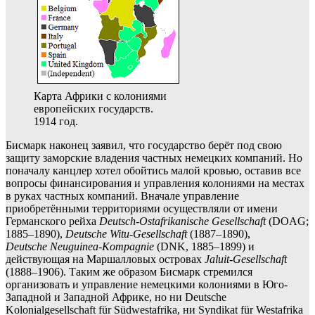
Карта Африки с колониями
европейских государств.
1914 год.
Бисмарк наконец заявил, что государство берёт под свою
защиту заморские владения частных немецких компаний. Но
поначалу канцлер хотел обойтись малой кровью, оставив все
вопросы финансирования и управления колониями на местах
в руках частных компаний. Вначале управление
приобретёнными территориями осуществляли от имени
Германского рейха
Deutsch-Ostafrikanische Gesellschaft
(DOAG;
1885–1890),
Deutsche Witu-Gesellschaft
(1887–1890),
Deutsche
Neuguinea-Kompagnie
(DNK, 1885–1899) и
действующая на Маршалловых островах
Jaluit-Gesellschaft
(1888–1906). Таким же образом Бисмарк стремился
организовать и управление немецкими колониями в Юго-
Западной и Западной Африке, но ни Deutsche
Kolonialgesellschaft für Südwestafrika, ни Syndikat für Westafrika