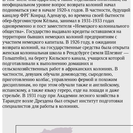
неофициальном уровне вопрос возврата колоний начал
подниматься уже в начале 1920-х годов. В частности, будущий
канцлер ФРГ Конрад Аденауэр, во времена своей бытности
обер-бургомистром Кёльна, занимал в 1931-1933 годах
одновременно и пост заместителя «Немецкого колониального
общества». Государство выдавало кредиты оставшимся на
территории бывших немецких колоний предприятиям с
участием немецкого капитала. В 1926 году, в ожидании
возврата колоний, на государственные средства была открыта
женская колониальная школа в Рендсбурге (земля Шлезвиг —
Гольштейн), на берегу Кильского канала, учащихся которой
подготавливали к выполнению домашних и
сельскохозяйственных работ в африканских колониях. В
частности, девушек обучали домоводству, сыроделию,
приготовлению колбас, управлению фермой и похожим
дисциплинам, но при этом обучали также и английскому,
испанскому, а также языку гереро, езде на лошади и даже
стрельбе. В 1931 году при Академии лесного хозяйства в
Тарандте возле Дрездена был открыт институт подготовки
специалистов для работы в колониях.