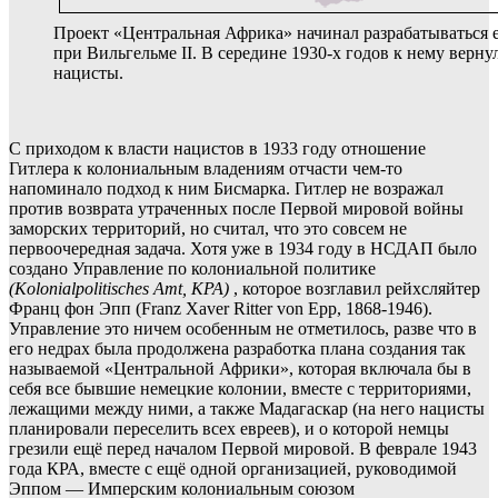
Проект «Центральная Африка» начинал разрабатываться 
при Вильгельме II. В середине 1930-х годов к нему верну
нацисты.
С приходом к власти нацистов в 1933 году отношение
Гитлера к колониальным владениям отчасти чем-то
напоминало подход к ним Бисмарка. Гитлер не возражал
против возврата утраченных после Первой мировой войны
заморских территорий, но считал, что это совсем не
первоочередная задача. Хотя уже в 1934 году в НСДАП было
создано Управление по колониальной политике
(Kolonialpolitisches Amt, KPA)
, которое возглавил рейхсляйтер
Франц фон Эпп (Franz Xaver Ritter von Epp, 1868-1946).
Управление это ничем особенным не отметилось, разве что в
его недрах была продолжена разработка плана создания так
называемой «Центральной Африки», которая включала бы в
себя все бывшие немецкие колонии, вместе с территориями,
лежащими между ними, а также Мадагаскар (на него нацисты
планировали переселить всех евреев), и о которой немцы
грезили ещё перед началом Первой мировой. В феврале 1943
года КРА, вместе с ещё одной организацией, руководимой
Эппом — Имперским колониальным союзом