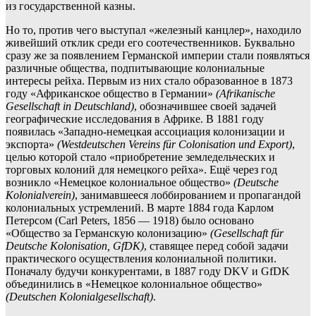
из государственной казны.
Но то, против чего выступал «железный канцлер», находило
живейший отклик среди его соотечественников. Буквально
сразу же за появлением Германской империи стали появляться
различные общества, подпитывающие колониальные
интересы рейха. Первым из них стало образованное в 1873
году «Африканское общество в Германии»
(Afrikanische
Gesellschaft in Deutschland)
, обозначившее своей задачей
географические исследования в Африке. В 1881 году
появилась «Западно-немецкая ассоциация колонизации и
экспорта»
(Westdeutschen Vereins für Colonisation und Export)
,
целью которой стало «приобретение земледельческих и
торговых колоний для немецкого рейха». Ещё через год
возникло «Немецкое колониальное общество»
(Deutsche
Kolonialverein)
, занимавшееся лоббированием и пропагандой
колониальных устремлений. В марте 1884 года Карлом
Петерсом (Carl Peters, 1856 — 1918) было основано
«Общество за Германскую колонизацию»
(Gesellschaft für
Deutsche Kolonisation, GfDK)
, ставящее перед собой задачи
практического осуществления колониальной политики.
Поначалу будучи конкурентами, в 1887 году DKV и GfDK
объединились в «Немецкое колониальное общество»
(Deutschen Kolonialgesellschaft)
.