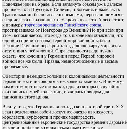
Поволжье или на Урале. Если заглянуть совсем уж в далёкое
прошлое, то и Пруссия, и Силезия, и Богемия, и даже часть
Трансильвании были заселены немцами, переселившимися в
средние века из различных немецких княжеств. А чего стоит,
к примеру,
торговая экспансия Ганзейского союза
,
простиравшаяся от Новгорода до Венеции? Но при всём при
этом, вспоминается, что когда-то в школе нам объясняли, что
одной из причин начала Первой мировой войны было
желание Германии перекроить тогдашнюю карту мира из-за
отсутствия у неё колоний. Справедливости ради нужно
сказать, что колонии у Германии перед Первой мировой
войной всё же были. Правда, немногочисленные и весьма
проблемные.
Об истории немецких колоний и колониальной деятельности
Германии мы и поговорим в нескольких заметках. И помогут
нам в этом почтовые открытки, одна из которых, случайно
оказавшись в моей коллекции, и явилась поводом для
написания этого цикла.
В силу того, что Германия вплоть до конца второй трети XIX
века представляла собой лоскутное одеяло из княжеств,
королевств, курфюрств и прочих маркграфств,
централизованные европейские государства времени даром не
теряли и прибрали к своим рукам практически все