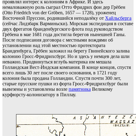
проявлял интерес к колониям в Африке. И здесь
немаловажную роль сыграл Отто Фридрих фон дер Грёбен
(Otto Friedrich von der Gröben, 1657 — 1728), уроженец
Восточной Пруссии, родившийся неподалёку от
Хайльсберга
(сейчас Лидзбарк Варминьски). Морская экспедиция в составе
двух фрегатов бранденбургского флота под руководством
Грёбена в мае 1681 года достигла берегов нынешней Ганы.
После подписания договора с местными вождями об
установлении над этой местностью протектората
Бранденбурга, Грёбен заложил на берегу Гвинейского залива
колонию Гросс-Фридрихсбург. Но и здесь у немцев дела шли
неважно. Продвинуться вглубь материка им мешала
Голландская Вест-Индская компания. В конце концов, спустя
всего лишь 30 лет после своего основания, в 1721 году
колония была продана Голландии. Спустя почти 300 лет,
старые прусские пушки из форта Гросс-Фридрихсбург были
вывезены и установлены возле
памятника
Великому
курфюрсту-колонизатору в Пиллау.