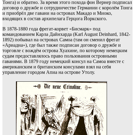
Тонга) и обратно. За время этого похода фон Вернер подписал
договор о дружбе и сотрудничестве Германии с королём Тонга
и приобрёл две гавани на островах Макадо и Миоко,
входящих в состав архипелага Герцога Йоркского.
В 1878-1880 года фрегат-корвет «Бисмарк» под
командованием Карла Дайнхарда (Karl August Deinhard, 1842-
1892) побывал на островах Самоа (там он сменил фрегат
«Ариадна»), где был также подписан договор о дружбе и
торговле с вождём острова Хуахине, по которому немецким
судам предоставлялось право пользования островными
гаванями. В 1879 году немецкий консул на Самоа вместе с
американским и британским консулами взял на себя
управление городом Апиа на острове Утолу.