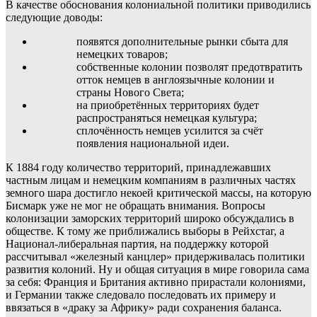
В качестве обоснования колониальной политики приводились
следующие доводы:
появятся дополнительные рынки сбыта для
немецких товаров;
собственные колонии позволят предотвратить
отток немцев в англоязычные колонии и
страны Нового Света;
на приобретённых территориях будет
распространяться немецкая культура;
сплочённость немцев усилится за счёт
появления национальной идеи.
К 1884 году количество территорий, принадлежавших
частным лицам и немецким компаниям в различных частях
земного шара достигло некоей критической массы, на которую
Бисмарк уже не мог не обращать внимания. Вопросы
колонизации заморских территорий широко обсуждались в
обществе. К тому же приближались выборы в Рейхстаг, а
Национал-либеральная партия, на поддержку которой
рассчитывал «железный канцлер» придерживалась политики
развития колоний. Ну и общая ситуация в мире говорила сама
за себя: Франция и Британия активно прирастали колониями,
и Германии также следовало последовать их примеру и
ввязаться в «драку за Африку» ради сохранения баланса.