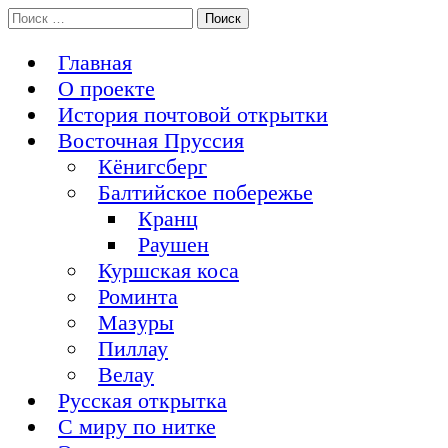
Перейти
Поиск:
История Восточной Пруссии в почтовых открытках и не
к
Открытка из Восточной Пруссии
только
содержимому
Главная
О проекте
История почтовой открытки
Восточная Пруссия
Кёнигсберг
Балтийское побережье
Кранц
Раушен
Куршская коса
Роминта
Мазуры
Пиллау
Велау
Русская открытка
С миру по нитке