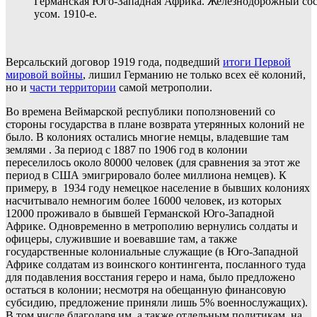
Германская Юго-Западная Африка. Железнодорожный со
усом. 1910-е.
Версальский договор 1919 года, подведший
итоги Первой
мировой войны
, лишил Германию не только всех её колоний,
но и
части территории
самой метрополии.
Во времена Веймарской республики поползновений со
стороны государства в плане возврата утерянных колоний не
было. В колониях остались многие немцы, владевшие там
землями . За период с 1887 по 1906 год в колонии
переселилось около 80000 человек (для сравнения за этот же
период в США эмигрировало более миллиона немцев). К
примеру, в 1934 году немецкое население в бывших колониях
насчитывало немногим более 16000 человек, из которых
12000 проживало в бывшей Германской Юго-Западной
Африке. Одновременно в метрополию вернулись солдаты и
офицеры, служившие и воевавшие там, а также
государственные колониальные служащие (в Юго-Западной
Африке солдатам из воинского контингента, посланного туда
для подавления восстания гереро и нама, было предложено
остаться в колонии; несмотря на обещанную финансовую
субсидию, предложение приняли лишь 5% военнослужащих).
В том числе благодаря им, а также отдельным политикам, на