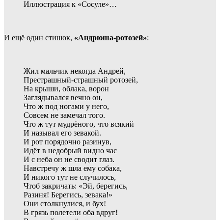
Иллюстрация к «Сосуле»…
И ещё один стишок,
«Андрюша-ротозей»
:
Жил мальчик некогда Андрей,
Престрашный-страшный ротозей,
На крыши, облака, ворон
Заглядывался вечно он,
Что ж под ногами у него,
Совсем не замечал того.
Что ж тут мудрёного, что всякий
И называл его зевакой.
И рот порядочно разинув,
Идёт в недобрый видно час
И с неба он не сводит глаз.
Навстречу ж шла ему собака,
И никого тут не случилось,
Чтоб закричать: «Эй, берегись,
Разиня! Берегись, зевака!»
Они столкнулися, и бух!
В грязь полетели оба вдруг!