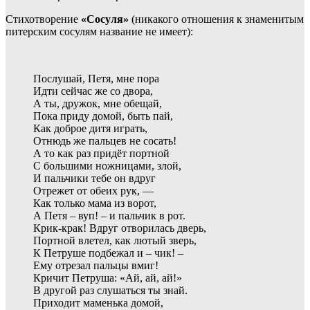
Стихотворение
«Сосуля»
(никакого отношения к знаменитым
питерским сосулям название не имеет):
Послушай, Петя, мне пора
Идти сейчас же со двора,
А ты, дружок, мне обещай,
Пока приду домой, быть пай,
Как доброе дитя играть,
Отнюдь же пальцев не сосать!
А то как раз придёт портной
С большими ножницами, злой,
И пальчики тебе он вдруг
Отрежет от обеих рук, —
Как только мама из ворот,
А Петя – вуп! – и пальчик в рот.
Крик-крак! Вдруг отворилась дверь,
Портной влетел, как лютый зверь,
К Петруше подбежал и – чик! –
Ему отрезал пальцы вмиг!
Кричит Петруша: «Ай, ай, ай!»
В другой раз слушаться ты знай.
Приходит маменька домой,