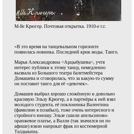
M-lle Крюгер. Почтовая открытка. 1910-е г.г.
«В это время на танцевальном горизонте
появилась новинка. Последний крик моды. Танго.
Марья Александровна <Арцыбушева>, учтя
интерес публики к этому танцу, немедленно
вызвала из Большого театра балетмейстера
Домашева и сговорилась, что за какую‑то сумму
он поставит танго для её «девочек».
Домашев выбрал хорошо сложённую и довольно
красивую Эльзу Крюгер, а в партнёры к ней взял
молодого студента, её поклонника Валентина
(фамилию я позабыл), тоже очень интересного и
стройного юношу. Эльзе сшили апельсиново-
оранжевое платье, а Валли (так значился он по
афише) взяли напрокат фрак из костюмерной
Талдыкина.