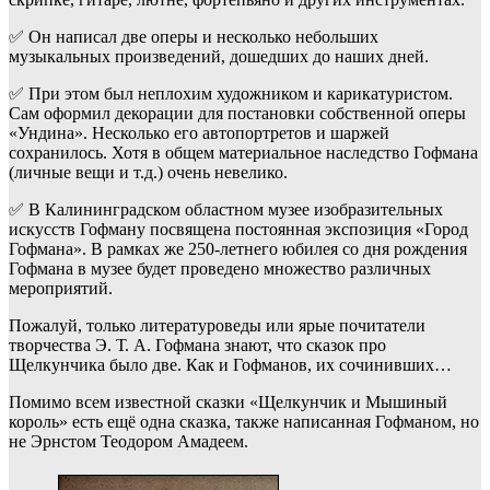
✅ Он написал две оперы и несколько небольших
музыкальных произведений, дошедших до наших дней.
✅ При этом был неплохим художником и карикатуристом.
Сам оформил декорации для постановки собственной оперы
«Ундина». Несколько его автопортретов и шаржей
сохранилось. Хотя в общем материальное наследство Гофмана
(личные вещи и т.д.) очень невелико.
✅ В Калининградском областном музее изобразительных
искусств Гофману посвящена постоянная экспозиция «Город
Гофмана». В рамках же 250-летнего юбилея со дня рождения
Гофмана в музее будет проведено множество различных
мероприятий.
Пожалуй, только литературоведы или ярые почитатели
творчества Э. Т. А. Гофмана знают, что сказок про
Щелкунчика было две. Как и Гофманов, их сочинивших…
Помимо всем известной сказки «Щелкунчик и Мышиный
король» есть ещё одна сказка, также написанная Гофманом, но
не Эрнстом Теодором Амадеем.