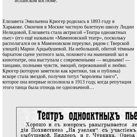
испанском костюме.
Елизавета Эмильевна Крюгер родилась в 1893 году в
Харькове. Окончив в Москве частную балетную школу Лидии
Нелидовой, Елизавета стала актрисой «Театра одноактных
пьес» (его ещё называли «Мамоновский театр», поскольку
располагался он в Мамоновском переулке, рядом с Тверской
улицей) Марии Арцыбушевой. На небольшой, обитой тёмным
бархатом сцене уютного зала, похожего на нынешний зал в
кинотеатре, она выступала с современными — модными! —
танцами, полными чувств, эмоций, переживаний и любви.
Крюгер (которую заметили как критики, так и публика)
вскоре стала звездой, получив титул “королевы танго”,
которое она впервые исполнила в 1913 году, когда репутация
этого танца была отнюдь не однозначной…