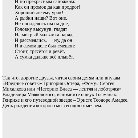
И по прекрасным сапожкам.
Как он промок да как продрог!
Хороший же ему урок!
А рыбки наши? Вот оне,
Не посиделось им на дне,
Головку высунув, глядят
На мокрый мальчика наряд.
И рассмеялись, — ну, да он
И в самом деле был смешон:
Стоит, трясётся и ревёт,
А сумка дальше всё плывёт.
Так что, дорогие друзья, читая своим детям или внукам
«Вредные советы» Григория Остера, «Фому» Сергея
Михалкова или «Историю Власа — лентяя и лоботряса»
Владимира Маяковского, вспомните о двух Гофманах:
Генрихе и его путеводной звезде – Эрнсте Теодоре Амадее.
День рождения которого мы сегодня отмечаем.