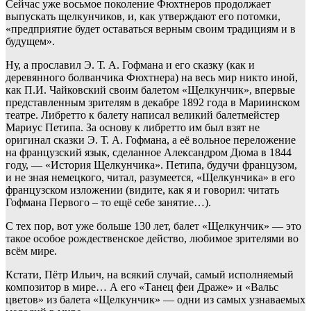
Сейчас уже восьмое поколение Фюхтнеров продолжает
выпускать щелкунчиков, и, как утверждают его потомки,
«предприятие будет оставаться верным своим традициям и в
будущем».
Ну, а прославил Э. Т. А. Гофмана и его сказку (как и
деревянного болванчика Фюхтнера) на весь мир никто иной,
как П.И. Чайковский своим балетом «Щелкунчик», впервые
представленным зрителям в декабре 1892 года в Мариинском
театре. Либретто к балету написал великий балетмейстер
Мариус Петипа. За основу к либретто им был взят не
оригинал сказки Э. Т. А. Гофмана, а её вольное переложение
на французский язык, сделанное Александром Дюма в 1844
году, — «История Щелкунчика». Петипа, будучи французом,
и не зная немецкого, читал, разумеется, «Щелкунчика» в его
французском изложении (видите, как я и говорил: читать
Гофмана Первого – то ещё себе занятие…).
С тех пор, вот уже больше 130 лет, балет «Щелкунчик» — это
такое особое рождественское действо, любимое зрителями во
всём мире.
Кстати, Пётр Ильич, на всякий случай, самый исполняемый
композитор в мире… А его «Танец феи Драже» и «Вальс
цветов» из балета «Щелкунчик» — одни из самых узнаваемых