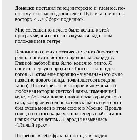
Домашев поставил танец интересно и, главное, по-
новому, с большой дозой секса. Публика пришла в
восторг. <…> Сборы поднялись.
Мне совершенно нечего было делать в этой
программе, и я серьёзно задумался над своим
положением в театре.
Вспомнив о своих поэтических способностях, я
решил написать острые пародии на злобу дня.
Главной заботой дня было, конечно, танго. Я
написал первую пародию «Танго — танец для
богов». Потом ещё пародию «Фурлана» (это было
название нового танца, появившегося вслед за
танго). Потом третью, в которой вышучивалась
любовная история светской дамы, изменившей
мужу с богатым поклонником из‑за каракулевого
сака, который ей очень хотелось иметь и который
был очень моден в этом сезоне в Москве. Прошли
годы, и из этого каракуля она теперь шьёт зимние
шапки своим детям… Пародия называлась
«Тёплый грех».
Потребовав себе фрак напрокат, я выходил