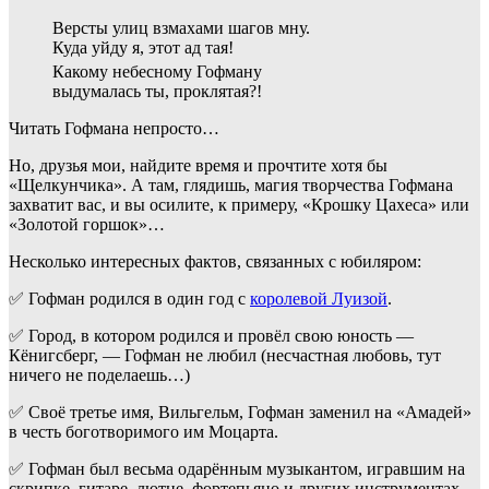
Версты улиц взмахами шагов мну.
Куда уйду я, этот ад тая!
Какому небесному Гофману
выдумалась ты, проклятая?!
Читать Гофмана непросто…
Но, друзья мои, найдите время и прочтите хотя бы
«Щелкунчика». А там, глядишь, магия творчества Гофмана
захватит вас, и вы осилите, к примеру, «Крошку Цахеса» или
«Золотой горшок»…
Несколько интересных фактов, связанных с юбиляром:
✅ Гофман родился в один год с
королевой Луизой
.
✅ Город, в котором родился и провёл свою юность —
Кёнигсберг, — Гофман не любил (несчастная любовь, тут
ничего не поделаешь…)
✅ Своё третье имя, Вильгельм, Гофман заменил на «Амадей»
в честь боготворимого им Моцарта.
✅ Гофман был весьма одарённым музыкантом, игравшим на
скрипке, гитаре, лютне, фортепьяно и других инструментах.