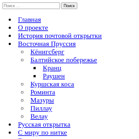
Перейти
Поиск:
История Восточной Пруссии в почтовых открытках и не
к
Открытка из Восточной Пруссии
только
содержимому
Главная
О проекте
История почтовой открытки
Восточная Пруссия
Кёнигсберг
Балтийское побережье
Кранц
Раушен
Куршская коса
Роминта
Мазуры
Пиллау
Велау
Русская открытка
С миру по нитке