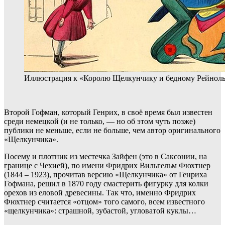
Иллюстрация к «Королю Щелкунчику и бедному Рейноль
Второй Гофман, который Генрих, в своё время был известен
среди немецкой (и не только, — но об этом чуть позже)
публики не меньше, если не больше, чем автор оригинального
«Щелкунчика».
Посему и плотник из местечка Зайфен (это в Саксонии, на
границе с Чехией), по имени Фридрих Вильгельм Фюхтнер
(1844 – 1923), прочитав версию «Щелкунчика» от Генриха
Гофмана, решил в 1870 году смастерить фигурку для колки
орехов из еловой древесины. Так что, именно Фридрих
Фюхтнер считается «отцом» того самого, всем известного
«щелкунчика»: страшной, зубастой, угловатой куклы…