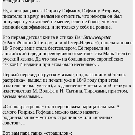
мелодий в мире…
Ну, а возвращаясь к Генриху Гофману, Гофману Второму,
писателю и врачу, нельзя не отметить, что некогда он был
популярен у читателей не менее, если не более, чем его
великий однофамилец, и не только у себя на родине.
Его первая детская книга в стихах
Der Struwwelpeter
(«Растрёпанный Петер», или «Петер-Неряха»), напечатанная в
1845 году, вмиг стала бестселлером. Её перевели на
английский (среди переводчиков отметился сам Марк Твен) и
русский языки. Да что там – на большинство европейских
языков! И изданий при этом было несколько…
Первый перевод на русском языке, под названием «Стёпка-
растрёпка», вышел из печати уже в 1849 году (при этом
издатель не был указан), а в дальнейшем печатали «Стёпку» в
издательствах М. Вольфа и И. Сытина. Тиражами, при этом,
весьма немалыми…
«Стёпка-растрёпка» стал персонажем нарицательным. А
самого Генриха Гофмана можно смело назвать
родоначальником «стихов-страшилок» или «вредных
советов»…
Вот вам пара таких «страшилок»: