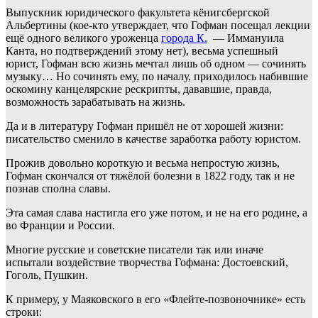
Выпускник юридического факультета кёнигсбергской
Альбертины (кое-кто утверждает, что Гофман посещал лекции
ещё одного великого уроженца
города К.
— Иммануила
Канта, но подтверждений этому нет), весьма успешный
юрист, Гофман всю жизнь мечтал лишь об одном — сочинять
музыку… Но сочинять ему, по началу, приходилось набившие
оскомину канцелярские рескрипты, дававшие, правда,
возможность зарабатывать на жизнь.
Да и в литературу Гофман пришёл не от хорошей жизни:
писательство сменило в качестве заработка работу юристом.
Прожив довольно короткую и весьма непростую жизнь,
Гофман скончался от тяжёлой болезни в 1822 году, так и не
познав сполна славы.
Эта самая слава настигла его уже потом, и не на его родине, а
во Франции и России.
Многие русские и советские писатели так или иначе
испытали воздействие творчества Гофмана: Достоевский,
Гоголь, Пушкин.
К примеру, у Маяковского в его «Флейте-позвоночнике» есть
строки: