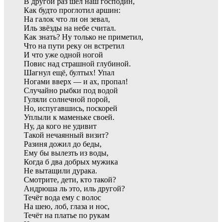
В другой раз шёл наш господин,
Как будто проглотил аршин:
На галок что ли он зевал,
Иль звёзды на небе считал.
Как знать? Ну только не приметил,
Что на пути реку он встретил
И что уже одной ногой
Повис над страшной глубиной.
Шагнул ещё, бултых! Упал
Ногами вверх — и ах, пропал!
Случайно рыбки под водой
Гуляли солнечной порой,
Но, испугавшись, поскорей
Уплыли к маменьке своей.
Ну, да кого не удивит
Такой нечаянный визит?
Разиня дожил до беды,
Ему бы вылезть из воды,
Когда б два добрых мужика
Не вытащили дурака.
Смотрите, дети, кто такой?
Андрюша ль это, иль другой?
Течёт вода ему с волос
На шею, лоб, глаза и нос,
Течёт на платье по рукам