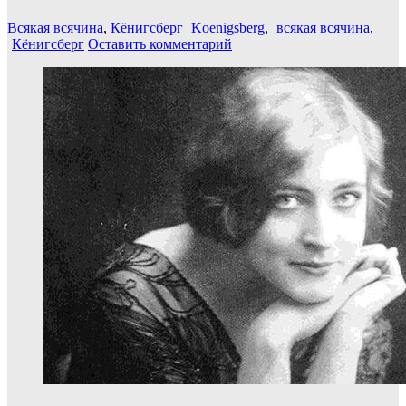
Всякая всячина
,
Кёнигсберг
Koenigsberg
,
всякая всячина
,
Кёнигсберг
Оставить комментарий