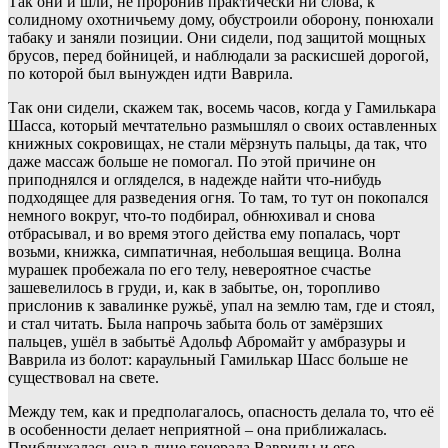
Так они и шли, не проронив практически ни слова, к
солидному охотничьему дому, обустроили оборону, понюхали
табаку и заняли позиции. Они сидели, под защитой мощных
брусов, перед бойницей, и наблюдали за раскисшей дорогой,
по которой был вынужден идти Ваврила.
Так они сидели, скажем так, восемь часов, когда у Гамилькара
Шасса, который мечтательно размышлял о своих оставленных
книжных сокровищах, не стали мёрзнуть пальцы, да так, что
даже массаж больше не помогал. По этой причине он
приподнялся и огляделся, в надежде найти что-нибудь
подходящее для разведения огня. То там, то тут он покопался
немного вокруг, что-то подбирал, обнюхивал и снова
отбрасывал, и во время этого действа ему попалась, чорт
возьми, книжка, симпатичная, небольшая вещица. Волна
мурашек пробежала по его телу, невероятное счастье
зашевелилось в груди, и, как в забытье, он, торопливо
прислонив к завалинке ружьё, упал на землю там, где и стоял,
и стал читать. Была напрочь забыта боль от замёрзших
пальцев, ушёл в забытьё Адольф Абромайт у амбразуры и
Ваврила из болот: караульный Гамилькар Шасс больше не
существовал на свете.
Между тем, как и предполагалось, опасность делала то, что её
в особенности делает неприятной – она приближалась.
Приближалась она в лице генерала Ваврилы и его