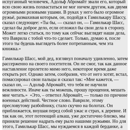
испуганный человечек, Адольф Абромайт звали его, который
всю свою жизнь похвастаться не мог ничем другим, как двумя
огромными розовыми ушами. В руках у него было огромное
ружьё, размахивая которым, он, подойдя к Гамилькару Шассу,
сказал следующее: «Ты бы, — сказал он, — Гамилькар Шасс,
сделал бы доброе дело, если отложил бы свои дела в сторону.
Может легко статься, по тому как сейчас выглядят наши дела,
что Ваврила с тобой что-то сделает. Только, думаю я, после
этого ты будешь выглядеть более потрепанным, чем эта
книжка.»
Гамилькар Шасс, мой дед, взглянул поначалу удивленно, затем
рассерженно на своего посетителя. Он не смог, так как данное
наставление пролетело мимо него, некоторое время даже
открыть рот. Однако затем, сообразив, что от него хотят, встал,
помассировал свои пальцы и сказал так: «Мне кажется, —
сказал он, — Адольф Абромайт, что тебя не научили
вежливости. Иначе как ты можешь, прошу прощения, мешать
мне читать.» «Это, – ответил Абромайт, — только по причине
военных действий. Честное слово. Вавриле, этому
пресловутому разбойнику, стало скучно на болотах. Он
приближается, внушая перед собой ужас и страх, к деревне. И
так как он, этот потеющий алкаш, уже достаточно близко, мы
приняли решение надрать ему рыло нашими ружьями. Но для
этого, Гамилькар Шасс, мы нуждаемся в каждой берданке, а