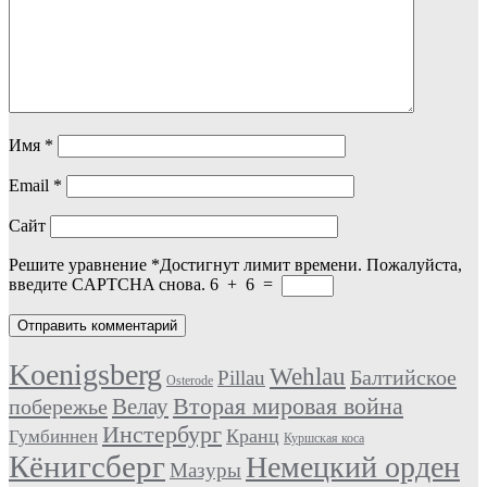
Имя
*
Email
*
Сайт
Решите уравнение
*
Достигнут лимит времени. Пожалуйста,
введите CAPTCHA снова.
6
+
6
=
Koenigsberg
Wehlau
Балтийское
Pillau
Osterode
Вторая мировая война
Велау
побережье
Инстербург
Кранц
Гумбиннен
Куршская коса
Кёнигсберг
Немецкий орден
Мазуры