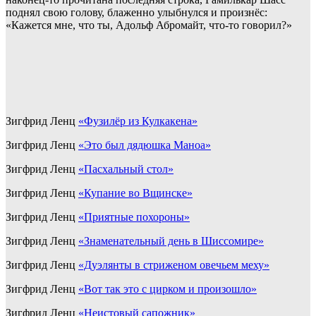
поднял свою голову, блаженно улыбнулся и произнёс:
«Кажется мне, что ты, Адольф Абромайт, что-то говорил?»
Зигфрид Ленц
«Фузилёр из Кулкакена»
Зигфрид Ленц
«Это был дядюшка Маноа»
Зигфрид Ленц
«Пасхальный стол»
Зигфрид Ленц
«Купание во Вщинске»
Зигфрид Ленц
«Приятные похороны»
Зигфрид Ленц
«Знаменательный день в Шиссомире»
Зигфрид Ленц
«Дуэлянты в стриженом овечьем меху»
Зигфрид Ленц
«Вот так это с цирком и произошло»
Зигфрид Ленц
«Неистовый сапожник»