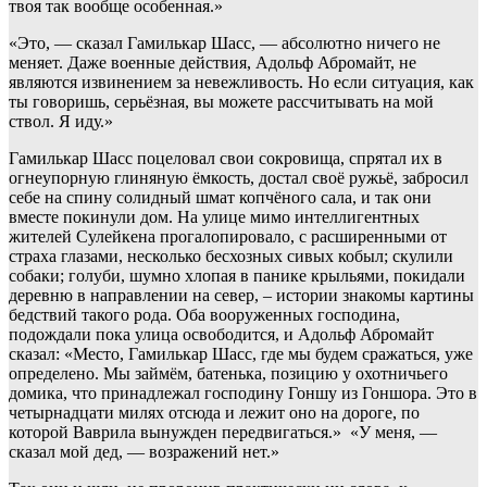
твоя так вообще особенная.»
«Это, — сказал Гамилькар Шасс, — абсолютно ничего не
меняет. Даже военные действия, Адольф Абромайт, не
являются извинением за невежливость. Но если ситуация, как
ты говоришь, серьёзная, вы можете рассчитывать на мой
ствол. Я иду.»
Гамилькар Шасс поцеловал свои сокровища, спрятал их в
огнеупорную глиняную ёмкость, достал своё ружьё, забросил
себе на спину солидный шмат копчёного сала, и так они
вместе покинули дом. На улице мимо интеллигентных
жителей Сулейкена прогалопировало, с расширенными от
страха глазами, несколько бесхозных сивых кобыл; скулили
собаки; голуби, шумно хлопая в панике крыльями, покидали
деревню в направлении на север, – истории знакомы картины
бедствий такого рода. Оба вооруженных господина,
подождали пока улица освободится, и Адольф Абромайт
сказал: «Место, Гамилькар Шасс, где мы будем сражаться, уже
определено. Мы займём, батенька, позицию у охотничьего
домика, что принадлежал господину Гоншу из Гоншора. Это в
четырнадцати милях отсюда и лежит оно на дороге, по
которой Ваврила вынужден передвигаться.» «У меня, —
сказал мой дед, — возражений нет.»