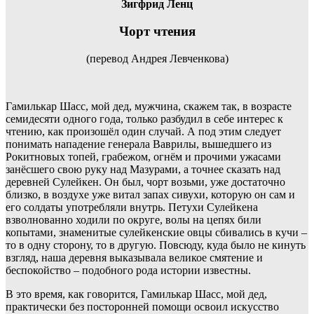
Зигфрид Ленц
Чорт чтения
(перевод Андрея Левченкова)
Гамилькар Шасс, мой дед, мужчина, скажем так, в возрасте
семидесяти одного года, только разбудил в себе интерес к
чтению, как произошёл один случай. А под этим следует
понимать нападение генерала Ваврилы, вышедшего из
Рокитновых топей, грабежом, огнём и прочими ужасами
занёсшего свою руку над Мазурами, а точнее сказать над
деревней Сулейкен. Он был, чорт возьми, уже достаточно
близко, в воздухе уже витал запах сивухи, которую он сам и
его солдаты употребляли внутрь. Петухи Сулейкена
взволнованно ходили по округе, волы на цепях били
копытами, знаменитые сулейкенские овцы сбивались в кучи –
то в одну сторону, то в другую. Повсюду, куда было не кинуть
взгляд, наша деревня выказывала великое смятение и
беспокойство – подобного рода истории известны.
В это время, как говорится, Гамилькар Шасс, мой дед,
практически без посторонней помощи освоил искусство