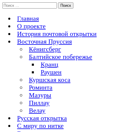
Перейти
Поиск:
История Восточной Пруссии в почтовых открытках и не
к
Открытка из Восточной Пруссии
только
содержимому
Главная
О проекте
История почтовой открытки
Восточная Пруссия
Кёнигсберг
Балтийское побережье
Кранц
Раушен
Куршская коса
Роминта
Мазуры
Пиллау
Велау
Русская открытка
С миру по нитке