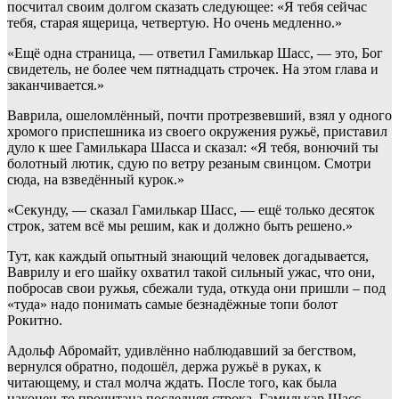
посчитал своим долгом сказать следующее: «Я тебя сейчас
тебя, старая ящерица, четвертую. Но очень медленно.»
«Ещё одна страница, — ответил Гамилькар Шасс, — это, Бог
свидетель, не более чем пятнадцать строчек. На этом глава и
заканчивается.»
Ваврила, ошеломлённый, почти протрезвевший, взял у одного
хромого приспешника из своего окружения ружьё, приставил
дуло к шее Гамилькара Шасса и сказал: «Я тебя, вонючий ты
болотный лютик, сдую по ветру резаным свинцом. Смотри
сюда, на взведённый курок.»
«Секунду, — сказал Гамилькар Шасс, — ещё только десяток
строк, затем всё мы решим, как и должно быть решено.»
Тут, как каждый опытный знающий человек догадывается,
Ваврилу и его шайку охватил такой сильный ужас, что они,
побросав свои ружья, сбежали туда, откуда они пришли – под
«туда» надо понимать самые безнадёжные топи болот
Рокитно.
Адольф Абромайт, удивлённо наблюдавший за бегством,
вернулся обратно, подошёл, держа ружьё в руках, к
читающему, и стал молча ждать. После того, как была
наконец-то прочитана последняя строка, Гамилькар Шасс