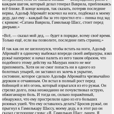
каждым шагом, который делал генерал Ваврила, приближаясь
всё ближе. В конце концов, так сказать, потеряв последние
нервы, Адольф Абромайт вскочил на ноги, подбежал к моему
деду, дал ему – каждый бы за это простил его – пинка под зад
с криком: «Сатана Ваврила, Гамилькар Шасс, стоит перед
дверьми.»
«Всё, — сказал мой дед, — будет в порядке, всему своё время.
Только ещё, если вы позволите, последние пять страниц.»
И так как он не шелохнулся, чтобы встать на ноги, Адольф
Абромайт в одиночку выбежал впереди своей амбразуры, взял
ружьё наперевес и начал палить из него таким образом, что
подобного этому действу на Мазурах никто не мог
припомнить. Хотя он не смог попасть ни в одного из
болотных упырей, он заставил их залечь в укрытие,
состояние, которое сделало Адольфа Абромайта чрезвычайно
дерзким и отчаянным. Он встал в полный рост перед
бойницей и вёл огонь, который изрыгался из его ружья. Он
стрелял долго, пока неожиданно не почувствовал острую,
обжигающую боль. И тогда он, сильно поражённый,
обнаружил, что ему прострелили одно из его больших
розовых ушей. Что ему оставалось делать? Бросив ружьё, он
прыгнул к Гамилькару Шассу, моему деду, и в этот раз он
сказал следующие слова: «Я, Гамилькар Шасс, ранен. Я