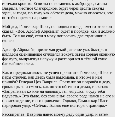
истекаю кровью. Если ты не встанешь к амбразуре, сатана
Ваврила, честное благородное, будет через десять секунд
здесь, и тогда, по тому как обстоят дела, можно опасаться, что
он тебя порежет на ремни.»
Мой дед, Гамилькар Шасс, не поднял взгляд, вместо этого он
сказал: «Всё, Адольф Абромайт, будет в порядке, как и должно
быть. Только ещё, если я могу попросить, две странички в
главе.»
Адольф Абромайт, прижимая рукой раненое ухо, быстрым
взглядом оценивающе огляделся вокруг, затем сорвал оконную
фрамугу, выпрыгнул наружу и растворился в тёмной гуще
ближайшего леса.
Как и предполагалось, не успел прочитать Гамилькар Шасс и
пары строчек, как дверь была выломана, и кто же к нам
пришёл? Генерал Цох Ваврила. Сразу же он подошёл к деду,
громко рыча и смеясь, как он это обычно и делал, и сказал:
«Запрыгивай ко мне на ладошку, ты, лягушка, я буду тебя
надувать.» Это было, без сомненья, своего рода намёк на его и
происхождение, и его привычки. Однако, Гамилькар Шасс
парировал удар: «Сейчас. Только еще полторы страницы.»
Рассвирепев, Ваврила нанёс моему деду один удар, и затем