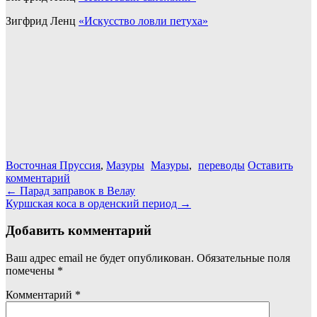
Зигфрид Ленц
«Искусство ловли петуха»
Восточная Пруссия
,
Мазуры
Мазуры
,
переводы
Оставить
комментарий
Навигация
←
Парад заправок в Велау
Куршская коса в орденский период
→
по
записям
Добавить комментарий
Ваш адрес email не будет опубликован.
Обязательные поля
помечены
*
Комментарий
*