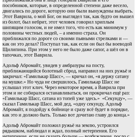
пособников, которые, в определенной степени даже весело,
двигались по дороге, которую они были вынуждены выбрать.
Этот Ваврила, о мой Бог, он выглядел так, как будто он вышел
из болот, был небрит, этот человек говорил хриплым
шипящим голосом, и не имел того, что есть как минимум у
половины честных людей, – а именно страха. Он
приближался по дороге со своими пьяными стрелками и —
как он это делал? Поступал так, как если он был бы воеводой
Щилипина. При этом у него не было даже сапог, а шёл он в
тапочках, этот Ваврила.
Адольф Абромайт, увидев у амбразуры на посту,
приближающийся болотный сброд, направил на них ружьё и
закричал: «Гамилькар Шасс», — кричал он, «я держу сатану
на мушке.» Но чуда не свершилось, Гамилькар Шасс не
услышал этот клич. Через некоторое время, а Ваврила при
этом и не собирался останавливаться, он прокричал ещё раз:
«Гамилькар Шасс, сатана из топей уже здесь.» «Секунду», —
сказал Гамилькар Шасс, мой дед, «одну секунду, Адольф
Абромайт, я подойду к бойнице и сразу всё будет в порядке,
как это и должно быть. Только вот дочитаю главу до конца.»
Адольф Абромайт положил ружьё на землю, устроился
рядышком, наблюдал и ждал, полный нетерпения. Его
нетерпение, если не сказать больше — возбуждение, росло с