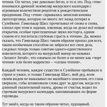
чтения. Он читал, уже довольно бегло, и то и это. Под «тем»
понимался древний экземпляр мазурского календаря с
огромным количеством рецептов к рождественским
праздникам. Под «этим» скрывалась записная книжка
скототорговца, которую он много лет назад потерял в
Сулейкене. Гамилькар Шасс прочитывал её снова и снова,
хлопал при этом в ладоши, извлекая, когда он делал всё новые
открытия, особые приглушенные звуки восторга, одним
словом его поглотила глубокая страсть к чтению. Да, можно
сказать, что Гамилькар Шасс таким образом пропал для всех,
таким необычным способом он забросил все свои дела,
следовал теперь только советам одного-единственного
повелителя, которого на мазурский манер он называл
«Затанге Зитай», что означало не более и не менее как «чорт
чтения» или более корректно – «сатана чтения».
Каждый человек, каждое существо в Сулейкене пребывало в
страхе и ужасе, и только Гамилькар Шасс, мой дед, всем
своим видом не выказывал ни малейшего опасения, его глаза
сверкали, губы штамповали слова друг за другом, когда его
длинный указательный палец, дрожа от счастья, водил по
строчкам мазурского календаря, напоминавших по форме
гирлянды.
Тут зашёл, когда он таким образом читал, худощавый,