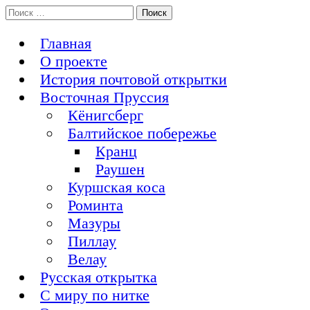
Перейти
Поиск:
История Восточной Пруссии в почтовых открытках и не
к
Открытка из Восточной Пруссии
только
содержимому
Главная
О проекте
История почтовой открытки
Восточная Пруссия
Кёнигсберг
Балтийское побережье
Кранц
Раушен
Куршская коса
Роминта
Мазуры
Пиллау
Велау
Русская открытка
С миру по нитке