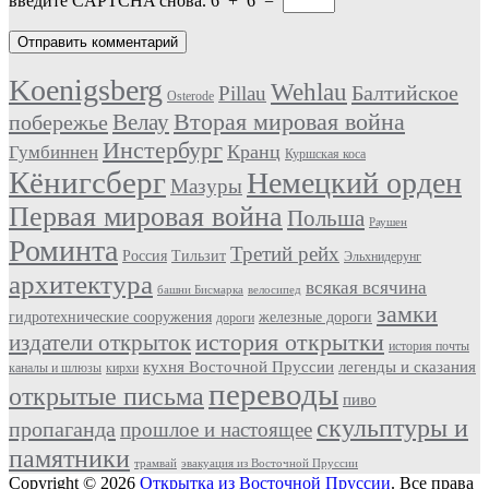
введите CAPTCHA снова.
6
+
6
=
Koenigsberg
Wehlau
Балтийское
Pillau
Osterode
Вторая мировая война
Велау
побережье
Инстербург
Кранц
Гумбиннен
Куршская коса
Кёнигсберг
Немецкий орден
Мазуры
Первая мировая война
Польша
Раушен
Роминта
Третий рейх
Россия
Тильзит
Эльхнидерунг
архитектура
всякая всячина
башни Бисмарка
велосипед
замки
гидротехнические сооружения
железные дороги
дороги
история открытки
издатели открыток
история почты
кухня Восточной Пруссии
легенды и сказания
каналы и шлюзы
кирхи
переводы
открытые письма
пиво
скульптуры и
пропаганда
прошлое и настоящее
памятники
трамвай
эвакуация из Восточной Пруссии
Copyright © 2026
Открытка из Восточной Пруссии
. Все права