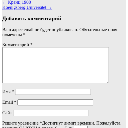
Навигация
←
Кранц 1908
Koenigsberg Universitet
→
по
записям
Добавить комментарий
Ваш адрес email не будет опубликован.
Обязательные поля
помечены
*
Комментарий
*
Имя
*
Email
*
Сайт
Решите уравнение
*
Достигнут лимит времени. Пожалуйста,