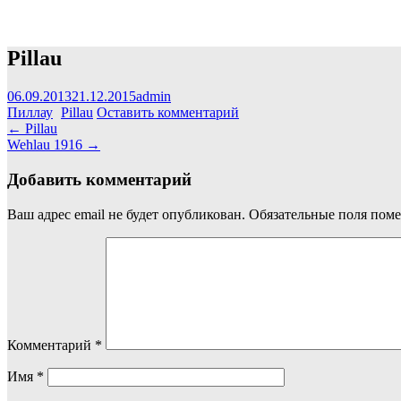
Pillau
06.09.2013
21.12.2015
admin
Пиллау
Pillau
Оставить комментарий
Навигация
←
Pillau
Wehlau 1916
→
по
записям
Добавить комментарий
Ваш адрес email не будет опубликован.
Обязательные поля пом
Комментарий
*
Имя
*