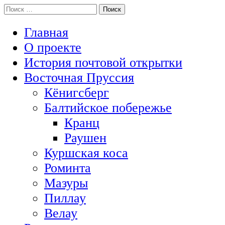
Перейти
Поиск:
История Восточной Пруссии в почтовых открытках и не тольк
к
Открытка из Восточной Пруссии
содержимому
Главная
О проекте
История почтовой открытки
Восточная Пруссия
Кёнигсберг
Балтийское побережье
Кранц
Раушен
Куршская коса
Роминта
Мазуры
Пиллау
Велау