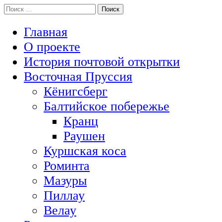
Перейти
Поиск:
История Восточной Пруссии в почтовых открытках и не тольк
к
Открытка из Восточной Пруссии
содержимому
Главная
О проекте
История почтовой открытки
Восточная Пруссия
Кёнигсберг
Балтийское побережье
Кранц
Раушен
Куршская коса
Роминта
Мазуры
Пиллау
Велау