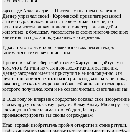
распространения.
Здесь, где Алле впадает в Прегель, с тщанием и успехом
Дегнер управлял своей «Королевской привилегированной
аптекой», расположенной на первом этаже ратуши, по
рецептам изготавливая пилюли и микстуры для людей и
животных, к большому удовольствию своих многочисленных
клиентов из города и окружавших его деревень.
Едва ли кто-то из них догадывался о том, чем аптекарь
занимался в тихие вечерние часы.
Прочитав в кёнигсбергской газете «Хартунгше Цайтунг» о
том, что в Англии из угля производят газ для освещения,
Дегнер загорелся идеей и приступил к её воплощению. Он
неустанно возился и что-то мастерил в подвале ратуши, пока,
наконец, не сконструировал небольшой аппарат, с помощью
которого получался, хотя и не совсем чистый, светильный газ.
В 1828 году он впервые с гордостью показал свое изобретение
своему другу, городскому врачу из Велау Адаму Мюллеру. Тот,
восхищенный экспериментом, убедил Дегнера
продемонстрировать газ своим согражданам.
Итак, гордый изобретатель пробил отверстие в стене ратуши,
чтобы сантехник смог проложить через него жестяную трубу,