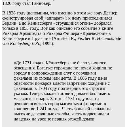
1826 году стал Ганновер.
В 1828 году (вспомним, что именно в этом же году Дегнер
сконструировал свой «аппарат»!) к нему присоединился
Берлин, а до Кёнигсберга «струящийся огонь» добрался
только в 1853 году. Вот как описано это событие в книге
Рихарда Армштедта и Рихарда Фишера «Краеведение в
Кёнигсберге в Пруссии» (Armstedt R., Fischer R.
Heimatkunde
von Königsberg i. Pr.
, 1895):
«До 1731 года в Кёнигсберге не было уличного
освещения. Богатые горожане по ночам ходили по
городу в сопровождении слуг с горящими
факелами из смолы или дёгтя. В 1686 году из-за
опасности пожаров власти запретили хождение с
факелами, в 1704 году подтвердив это строгим
указом. Теперь каждый хозяин должен был иметь
масляные фонари. Затем в 1731 году власти
решили осветить город масляными фонарями в
количестве 1 241 штука. Часть фонарей вешали на
высокие деревянные столбы, часть подвешивали
на цепях на уровне первых этажей домов.