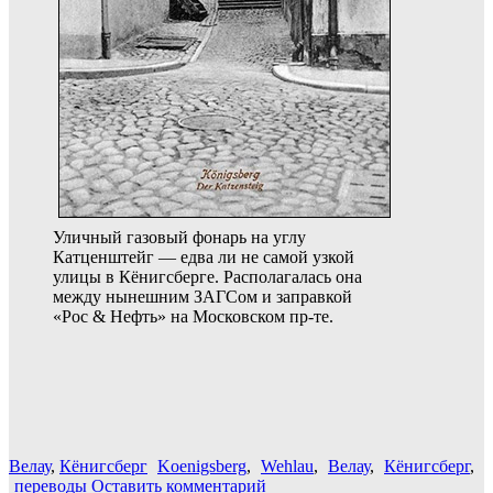
Уличный газовый фонарь на углу
Катценштейг — едва ли не самой узкой
улицы в Кёнигсберге. Располагалась она
между нынешним ЗАГСом и заправкой
«Рос & Нефть» на Московском пр-те.
Велау
,
Кёнигсберг
Koenigsberg
,
Wehlau
,
Велау
,
Кёнигсберг
,
переводы
Оставить комментарий