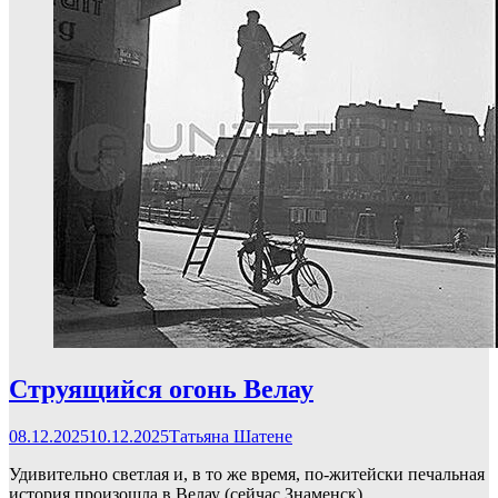
Струящийся огонь Велау
08.12.2025
10.12.2025
Татьяна Шатене
Удивительно светлая и, в то же время, по-житейски печальная
история произошла в Велау (сейчас Знаменск).