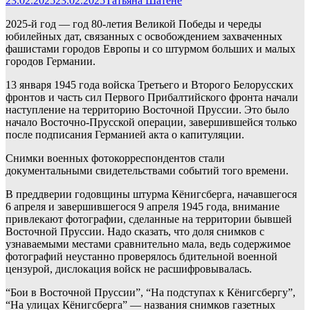
23.02.2025
23.02.2025
Татьяна Шатене
2025-й год — год 80-летия Великой Победы и череды
юбилейных дат, связанных с освобождением захваченных
фашистами городов Европы и со штурмом больших и малых
городов Германии.
13 января 1945 года войска Третьего и Второго Белорусских
фронтов и часть сил Первого Прибалтийского фронта начали
наступление на территорию Восточной Пруссии. Это было
начало Восточно-Прусской операции, завершившейся только
после подписания Германией акта о капитуляции.
Снимки военных фотокорреспондентов стали
документальными свидетельствами событий того времени.
В преддверии годовщины штурма Кёнигсберга, начавшегося
6 апреля и завершившегося 9 апреля 1945 года, внимание
привлекают фотографии, сделанные на территории бывшей
Восточной Пруссии. Надо сказать, что доля снимков с
узнаваемыми местами сравнительно мала, ведь содержимое
фотографий неустанно проверялось бдительной военной
цензурой, дислокация войск не расшифровывалась.
“Бои в Восточной Пруссии”, “На подступах к Кёнигсбергу”,
“На улицах Кёнигсберга” — названия снимков газетных