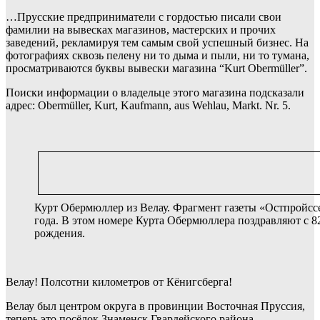
…Прусские предприниматели с гордостью писали свои
фамилии на вывесках магазинов, мастерских и прочих
заведений, рекламируя тем самым свой успешный бизнес. На
фотографиях сквозь пелену ни то дыма и пыли, ни то тумана,
просматриваются буквы вывески магазина “Kurt Obermüller”.
Поиски информации о владельце этого магазина подсказали
адрес: Obermüller, Kurt, Kaufmann, aus Wehlau, Markt. Nr. 5.
Курт Обермюллер из Велау. Фрагмент газеты «Остпройссе
года. В этом номере Курта Обермюллера поздравляют с 8
рождения.
Велау! Полсотни километров от Кёнигсберга!
Велау был центром округа в провинции Восточная Пруссия,
теперь это посёлок Знаменск Гвардейского района