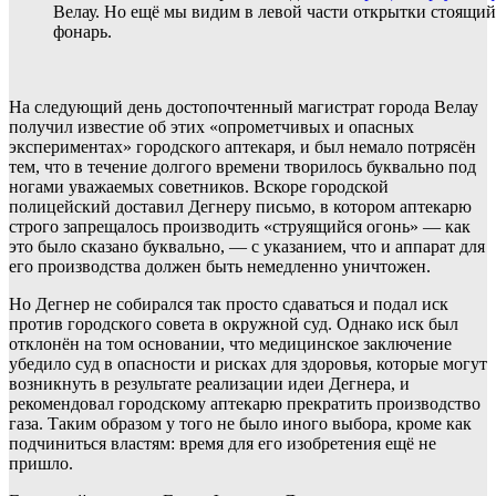
Велау. Но ещё мы видим в левой части открытки стоящий
фонарь.
На следующий день достопочтенный магистрат города Велау
получил известие об этих «опрометчивых и опасных
экспериментах» городского аптекаря, и был немало потрясён
тем, что в течение долгого времени творилось буквально под
ногами уважаемых советников. Вскоре городской
полицейский доставил Дегнеру письмо, в котором аптекарю
строго запрещалось производить «струящийся огонь» — как
это было сказано буквально, — с указанием, что и аппарат для
его производства должен быть немедленно уничтожен.
Но Дегнер не собирался так просто сдаваться и подал иск
против городского совета в окружной суд. Однако иск был
отклонён на том основании, что медицинское заключение
убедило суд в опасности и рисках для здоровья, которые могут
возникнуть в результате реализации идеи Дегнера, и
рекомендовал городскому аптекарю прекратить производство
газа. Таким образом у того не было иного выбора, кроме как
подчиниться властям: время для его изобретения ещё не
пришло.