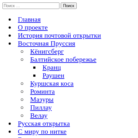
Перейти
Поиск:
История Восточной Пруссии в почтовых открытках и не
к
Открытка из Восточной Пруссии
только
содержимому
Главная
О проекте
История почтовой открытки
Восточная Пруссия
Кёнигсберг
Балтийское побережье
Кранц
Раушен
Куршская коса
Роминта
Мазуры
Пиллау
Велау
Русская открытка
С миру по нитке