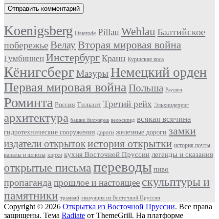
Koenigsberg
Wehlau
Балтийское
Pillau
Osterode
Вторая мировая война
Велау
побережье
Инстербург
Кранц
Гумбиннен
Куршская коса
Кёнигсберг
Немецкий орден
Мазуры
Первая мировая война
Польша
Раушен
Роминта
Третий рейх
Россия
Тильзит
Эльхнидерунг
архитектура
всякая всячина
башни Бисмарка
велосипед
замки
гидротехнические сооружения
железные дороги
дороги
история открытки
издатели открыток
история почты
кухня Восточной Пруссии
легенды и сказания
каналы и шлюзы
кирхи
переводы
открытые письма
пиво
скульптуры и
пропаганда
прошлое и настоящее
памятники
трамвай
эвакуация из Восточной Пруссии
Copyright © 2026
Открытка из Восточной Пруссии
. Все права
защищены. Тема
Radiate
от ThemeGrill. На платформе