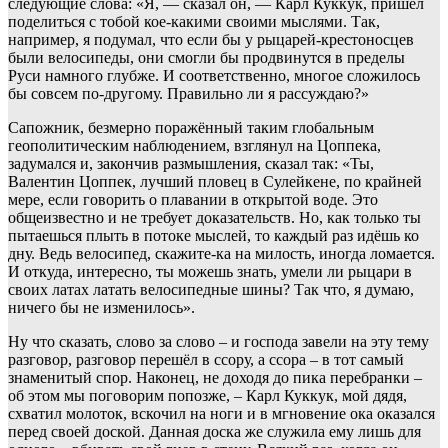
следующие слова: «Я, — сказал он, — Карл Куккук, пришёл
поделиться с тобой кое-какими своими мыслями. Так,
например, я подумал, что если бы у рыцарей-крестоносцев
были велосипеды, они смогли бы продвинутся в пределы
Руси намного глубже. И соответственно, многое сложилось
бы совсем по-другому. Правильно ли я рассуждаю?»
Сапожник, безмерно поражённый таким глобальным
геополитическим наблюдением, взглянул на Цоппека,
задумался и, закончив размышления, сказал так: «Ты,
Валентин Цоппек, лучший пловец в Сулейкене, по крайней
мере, если говорить о плавании в открытой воде. Это
общеизвестно и не требует доказательств. Но, как только ты
пытаешься плыть в потоке мыслей, то каждый раз идёшь ко
дну. Ведь велосипед, скажите-ка на милость, иногда ломается.
И откуда, интересно, ты можешь знать, умели ли рыцари в
своих латах латать велосипедные шины? Так что, я думаю,
ничего бы не изменилось».
Ну что сказать, слово за слово – и господа завели на эту тему
разговор, разговор перешёл в ссору, а ссора – в тот самый
знаменитый спор. Наконец, не доходя до пика перебранки –
об этом мы поговорим попозже, – Карл Куккук, мой дядя,
схватил молоток, вскочил на ноги и в мгновение ока оказался
перед своей доской. Данная доска же служила ему лишь для