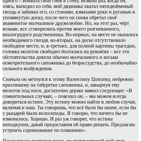
одного – вбивать свой гнев в стену. Всякий раз, когда он,
злясь, выходил из себя, мой дядюшка хватал пятидюймовый
гвоздь и забивал его, со стонами, взмахами руки и руганью в
упомянутую доску, после чего он снова обретал своё
знаменитое молчаливое дружелюбие. Но, на этот раз, чёрт
возьми, все сговорились против моего разгневанного,
впалогрудого родственника. Во-первых, на месте не оказалось
необходимого гвоздя, во-вторых, на доске отсутствовало
свободное место, и, в-третьих, для полной картины трагедии,
головка молоток свободно болталась на рукоятке – все эти
обстоятельства довели обычно молчаливого и весьма
осмотрительного сапожника до безрассудства, до необычайно
сильного возбуждения.
Сначала он метнулся к этому Валентину Цоппеку, небрежно
присевшему на табуретке сапожника, и, швырнув ему
молоток под ноги, достаточно дерзко заявил следующее: «В
сомнительных случаях, – пояснил он, – мы можем всегда
довериться истине. Эту истину можно найти в любом случае,
включая и наш. Ты говоришь, что всё было бы иначе, если бы
у рыцарей были велосипеды. Я говорю, что ничего бы не
изменилось. Хорошо. И раз уж говорят, что истина
неподкупна, давай предоставим ей право решать. Предлагаю
устроить соревнование по плаванию».
Последовала гнетущая пауза, во время которой мой дядя,