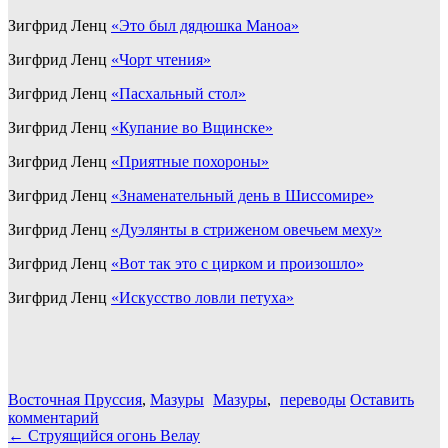
Зигфрид Ленц
«Это был дядюшка Маноа»
Зигфрид Ленц
«Чорт чтения»
Зигфрид Ленц
«Пасхальный стол»
Зигфрид Ленц
«Купание во Вщинске»
Зигфрид Ленц
«Приятные похороны»
Зигфрид Ленц
«Знаменательный день в Шиссомире»
Зигфрид Ленц
«Дуэлянты в стриженом овечьем меху»
Зигфрид Ленц
«Вот так это с цирком и произошло»
Зигфрид Ленц
«Искусство ловли петуха»
Восточная Пруссия
,
Мазуры
Мазуры
,
переводы
Оставить
комментарий
Навигация
←
Струящийся огонь Велау