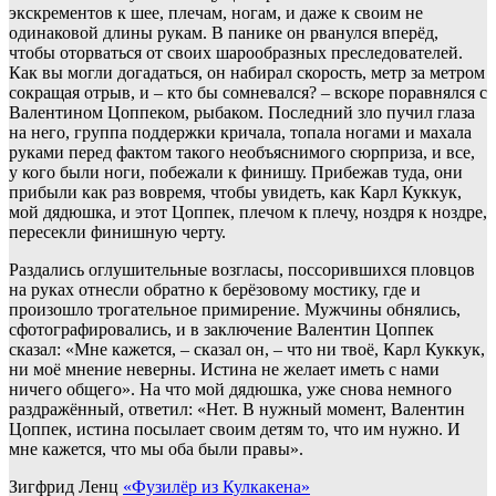
экскрементов к шее, плечам, ногам, и даже к своим не
одинаковой длины рукам. В панике он рванулся вперёд,
чтобы оторваться от своих шарообразных преследователей.
Как вы могли догадаться, он набирал скорость, метр за метром
сокращая отрыв, и – кто бы сомневался? – вскоре поравнялся с
Валентином Цоппеком, рыбаком. Последний зло пучил глаза
на него, группа поддержки кричала, топала ногами и махала
руками перед фактом такого необъяснимого сюрприза, и все,
у кого были ноги, побежали к финишу. Прибежав туда, они
прибыли как раз вовремя, чтобы увидеть, как Карл Куккук,
мой дядюшка, и этот Цоппек, плечом к плечу, ноздря к ноздре,
пересекли финишную черту.
Раздались оглушительные возгласы, поссорившихся пловцов
на руках отнесли обратно к берёзовому мостику, где и
произошло трогательное примирение. Мужчины обнялись,
сфотографировались, и в заключение Валентин Цоппек
сказал: «Мне кажется, – сказал он, – что ни твоё, Карл Куккук,
ни моё мнение неверны. Истина не желает иметь с нами
ничего общего». На что мой дядюшка, уже снова немного
раздражённый, ответил: «Нет. В нужный момент, Валентин
Цоппек, истина посылает своим детям то, что им нужно. И
мне кажется, что мы оба были правы».
Зигфрид Ленц
«Фузилёр из Кулкакена»