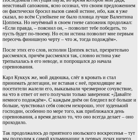
неистовый сапожник, ясно осознал, что своим предложением
он фактически бросил вызов самой истине, ибо, как я уже
сказал, во всём Сулейкене не было пловца лучше Валентина
Цоппека. Но неуёмный в своем гневе сапожник продолжал:
«Если правда, – пояснил он, – позволит тебе победить, то
пусть будет по-твоему. Но если истина позволит мне первым
пересечь финишную черту – что ж, тогда подождём».
После этих его слов, исполин Цоппек встал, презрительно
рассмеялся, причём рассмеялся так, словно истина уже
трепыхалась в его неводе, и попрощался до начала
соревнования.
Карл Куккук же, мой дядюшка, слёг в кровать и стал
принимать делегации, не вставая с неё, приходящие же
посетители жалели его, выказывали чрезмерное сочувствие,
на что в ответ от него получали только заверения: «Давайте
немного подождём». С каждым днём он бледнел всё больше и
больше, чувствовал себя совсем нехорошо, этот худенький
господин, особенно по мере того, как приближался день
соревнования, а время делало то, что оно всегда делает – оно
проходило.
Так продолжалось до приятного июльского воскресенья – тут
мы подходим к самой кульминации: в первых лучах ничего