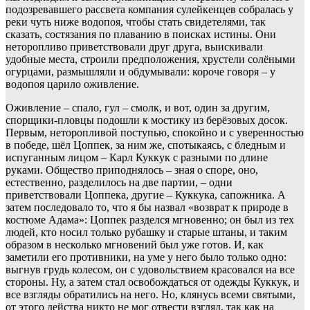
подозревавшего рассвета компания сулейкенцев собралась у
реки чуть ниже водопоя, чтобы стать свидетелями, так
сказать, состязания по плаванию в поисках истины. Они
неторопливо приветствовали друг друга, выискивали
удобные места, строили предположения, хрустели солёными
огурцами, размышляли и обдумывали: короче говоря – у
водопоя царило оживление.
Оживление – спало, гул – смолк, и вот, один за другим,
спорщики-пловцы подошли к мостику из берёзовых досок.
Первым, неторопливой поступью, спокойно и с уверенностью
в победе, шёл Цоппек, за ним же, спотыкаясь, с бледным и
испуганным лицом – Карл Куккук с разными по длине
руками. Общество приподнялось – зная о споре, оно,
естественно, разделилось на две партии, – одни
приветствовали Цоппека, другие – Куккука, сапожника. А
затем последовало то, что я бы назвал «возврат к природе в
костюме Адама»: Цоппек разделся мгновенно; он был из тех
людей, кто носил только рубашку и старые штаны, и таким
образом в несколько мгновений был уже готов. И, как
заметили его противники, на уме у него было только одно:
выгнув грудь колесом, он с удовольствием красовался на все
стороны. Ну, а затем стал освобождаться от одежды Куккук, и
все взгляды обратились на него. Но, клянусь всеми святыми,
от этого действа никто не мог отвести взгляд, так как на