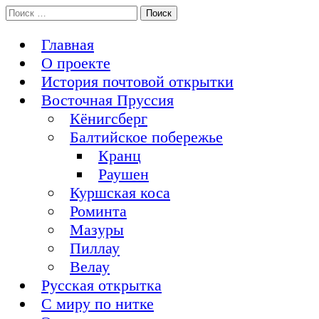
Перейти
Поиск:
История Восточной Пруссии в почтовых открытках и не
к
Открытка из Восточной Пруссии
только
содержимому
Главная
О проекте
История почтовой открытки
Восточная Пруссия
Кёнигсберг
Балтийское побережье
Кранц
Раушен
Куршская коса
Роминта
Мазуры
Пиллау
Велау
Русская открытка
С миру по нитке