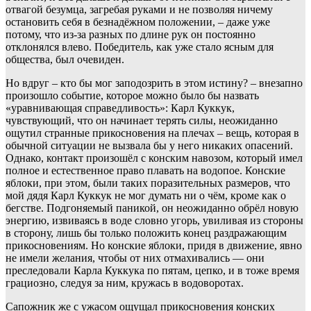
отвагой безумца, загребая руками и не позволяя ничему
остановить себя в безнадёжном положении, – даже уже
потому, что из-за разных по длине рук он постоянно
отклонялся влево. Победитель, как уже стало ясным для
общества, был очевиден.
Но вдруг – кто бы мог заподозрить в этом истину? – внезапно
произошло событие, которое можно было бы назвать
«уравнивающая справедливость»: Карл Куккук,
чувствующий, что он начинает терять силы, неожиданно
ощутил странные прикосновения на плечах – вещь, которая в
обычной ситуации не вызвала бы у него никаких опасений.
Однако, контакт произошёл с конским навозом, который имел
полное и естественное право плавать на водопое. Конские
яблоки, при этом, были таких поразительных размеров, что
мой дядя Карл Куккук не мог думать ни о чём, кроме как о
бегстве. Подгоняемый паникой, он неожиданно обрёл новую
энергию, извиваясь в воде словно угорь, увиливая из стороны
в сторону, лишь бы только положить конец раздражающим
прикосновениям. Но конские яблоки, придя в движение, явно
не имели желания, чтобы от них отмахивались — они
преследовали Карла Куккука по пятам, цепко, и в тоже время
грациозно, следуя за ним, кружась в водоворотах.
Сапожник же с ужасом ощущал прикосновения конских