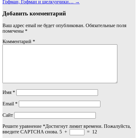
Гофман, Гофман и щелкунчики…
→
по
записям
Добавить комментарий
Ваш адрес email не будет опубликован.
Обязательные поля
помечены
*
Комментарий
*
Имя
*
Email
*
Сайт
Решите уравнение
*
Достигнут лимит времени. Пожалуйста,
введите CAPTCHA снова.
5
+
=
12