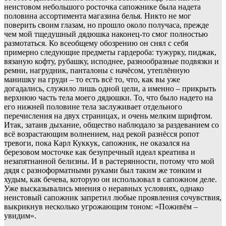
неистовом небольшого росточка сапожнике была надета
половина ассортимента магазина белья. Никто не мог
поверить своим глазам, но прошло около получаса, прежде
чем мой тщедушный дядюшка наконец-то смог полностью
размотаться. Ко всеобщему обозрению он снял с себя
примерно следующие предметы гардероба: тужурку, пиджак,
вязаную кофту, рубашку, исподнее, разнообразные подвязки и
ремни, нагрудник, панталоны с начёсом, утеплённую
манишку на груди – то есть всё то, что, как вы уже
догадались, служило лишь одной цели, а именно – прикрыть
верхнюю часть тела моего дядюшки. То, что было надето на
его нижней половине тела заслуживает отдельного
перечисления на двух страницах, и очень мелким шрифтом.
Итак, затаив дыхание, общество наблюдало за раздеванием со
всё возрастающим волнением, над рекой разнёсся ропот
тревоги, пока Карл Куккук, сапожник, не оказался на
березовом мосточке как безупречный идеал креатива и
незапятнанной белизны. И в растерянности, потому что мой
дядя с разноформатными руками был таким же тонким и
худым, как бечева, которую он использовал в сапожном деле.
Уже высказывались мнения о неравных условиях, однако
неистовый сапожник запретил любые проявления сочувствия,
выкрикнув несколько угрожающим тоном: «Поживём –
увидим».