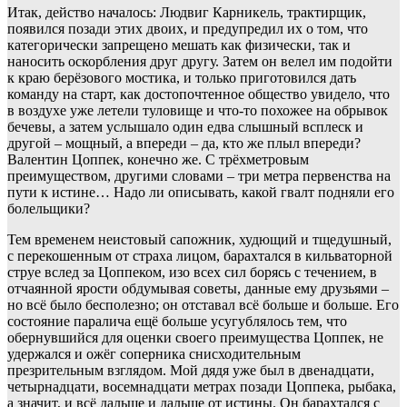
Итак, действо началось: Людвиг Карникель, трактирщик,
появился позади этих двоих, и предупредил их о том, что
категорически запрещено мешать как физически, так и
наносить оскорбления друг другу. Затем он велел им подойти
к краю берёзового мостика, и только приготовился дать
команду на старт, как достопочтенное общество увидело, что
в воздухе уже летели туловище и что-то похожее на обрывок
бечевы, а затем услышало один едва слышный всплеск и
другой – мощный, а впереди – да, кто же плыл впереди?
Валентин Цоппек, конечно же. С трёхметровым
преимуществом, другими словами – три метра первенства на
пути к истине… Надо ли описывать, какой гвалт подняли его
болельщики?
Тем временем неистовый сапожник, худющий и тщедушный,
с перекошенным от страха лицом, барахтался в кильваторной
струе вслед за Цоппеком, изо всех сил борясь с течением, в
отчаянной ярости обдумывая советы, данные ему друзьями –
но всё было бесполезно; он отставал всё больше и больше. Его
состояние паралича ещё больше усугублялось тем, что
обернувшийся для оценки своего преимущества Цоппек, не
удержался и ожёг соперника снисходительным
презрительным взглядом. Мой дядя уже был в двенадцати,
четырнадцати, восемнадцати метрах позади Цоппека, рыбака,
а значит, и всё дальше и дальше от истины. Он барахтался с