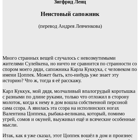
Зигфрид Ленц
Неистовый сапожник
(перевод Андрея Левченкова)
Много странных вещей случалось с невозмутимыми
жителями Сулейкена, но ничто не сравнится по странности со
спором моего дяди, сапожника Карла Куккука, с человеком по
имени Цоппек. Может быть, кто-нибудь уже знает эту
историю? Что ж, тогда я её расскажу.
Карл Куккук, мой дядя, молчаливый впалогрудый коротышка
с разными по длине руками, только что отложил в сторону
молоток, когда к нему в дом вошла собственной персоной
сама ссора. А явилась эта ссора на исполинских ногах
Валентина Цоппека, рыбака-великана, который, помимо
угрей, сомов и окуней, выуживал ещё и всяческие особенные
мысли.
Итак, как я уже сказал, этот Цоппек вошёл в дом и произнес